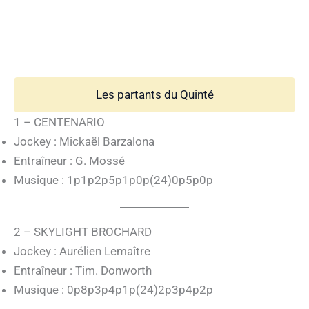
Les partants du Quinté
1 – CENTENARIO
Jockey : Mickaël Barzalona
Entraîneur : G. Mossé
Musique : 1p1p2p5p1p0p(24)0p5p0p
2 – SKYLIGHT BROCHARD
Jockey : Aurélien Lemaître
Entraîneur : Tim. Donworth
Musique : 0p8p3p4p1p(24)2p3p4p2p