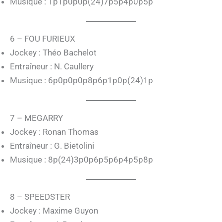
Musique : 1p1p0p0p(24)7p5p4p0p5p
6 – FOU FURIEUX
Jockey : Théo Bachelot
Entraîneur : N. Caullery
Musique : 6p0p0p0p8p6p1p0p(24)1p
7 – MEGARRY
Jockey : Ronan Thomas
Entraîneur : G. Bietolini
Musique : 8p(24)3p0p6p5p6p4p5p8p
8 – SPEEDSTER
Jockey : Maxime Guyon