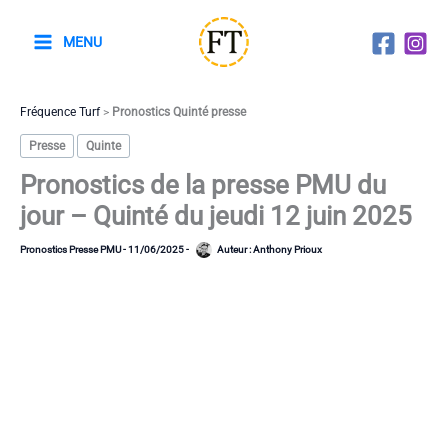
Aller
au
MENU
contenu
Fréquence Turf
>
Pronostics Quinté presse
Presse
Quinte
Pronostics de la presse PMU du
jour – Quinté du jeudi 12 juin 2025
Pronostics Presse PMU
-
11/06/2025
-
Auteur :
Anthony Prioux