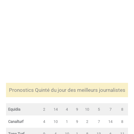
Pronostics Quinté du jour des meilleurs journalistes
Equidia
2
14
4
9
10
5
7
8
Canalturf
4
10
1
9
2
7
14
8
Zone Turf
9
4
10
1
8
13
6
11