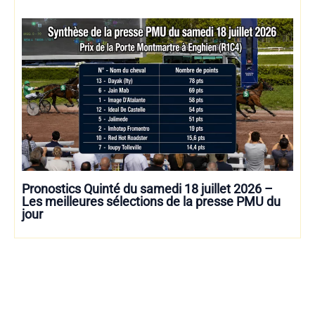
Pronostics Quinté du samedi 18 juillet 2026 –
Les meilleures sélections de la presse PMU du
jour