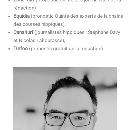
rédaction)
Equidia
(pronostic Quinté des experts de la chaîne
des courses hippiques),
Canalturf
(journalistes hippiques : Stéphane Davy
et Nicolas Labourasse),
Turfoo
(pronostic gratuit de la rédaction)