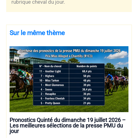
rubrique cheval du jour.
Sur le même thème
Pronostics Quinté du dimanche 19 juillet 2026 –
Les meilleures sélections de la presse PMU du
jour