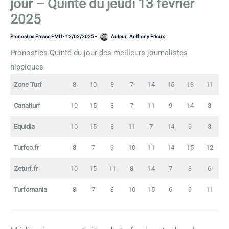
jour – Quinté du jeudi 13 février
2025
Pronostics Presse PMU
-
12/02/2025
-
Auteur :
Anthony Prioux
Pronostics Quinté du jour des meilleurs journalistes
hippiques
Zone Turf
8
10
3
7
14
15
13
11
Canalturf
10
15
8
7
11
9
14
3
Equidia
10
15
8
11
7
14
9
3
Turfoo.fr
8
7
9
10
11
14
15
12
Zeturf.fr
10
15
11
8
14
7
3
6
Turfomania
8
7
3
10
15
6
9
11