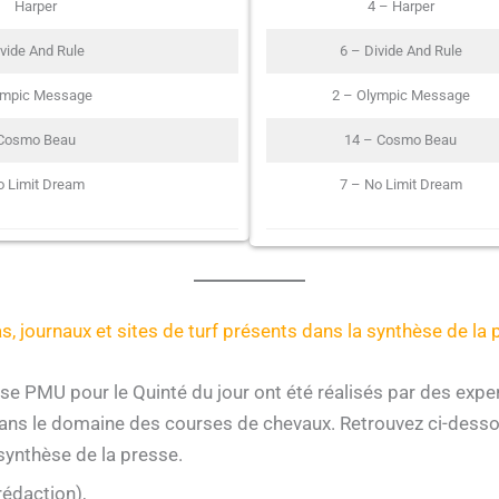
Harper
4 – Harper
vide And Rule
6 – Divide And Rule
ympic Message
2 – Olympic Message
Cosmo Beau
14 – Cosmo Beau
o Limit Dream
7 – No Limit Dream
, journaux et sites de turf présents dans la synthèse de la
se PMU pour le Quinté du jour ont été réalisés par des expe
ns le domaine des courses de chevaux. Retrouvez ci-dessou
synthèse de la presse.
rédaction),