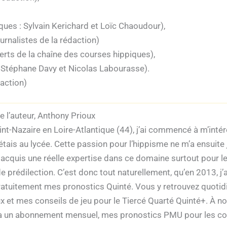
ues : Sylvain Kerichard et Loïc Chaoudour),
urnalistes de la rédaction)
erts de la chaîne des courses hippiques),
: Stéphane Davy et Nicolas Labourasse).
daction)
 l’auteur, Anthony Prioux
int-Nazaire en Loire-Atlantique (44), j’ai commencé à m’int
’étais au lycée. Cette passion pour l’hippisme ne m’a ensuite j
i acquis une réelle expertise dans ce domaine surtout pour l
de prédilection. C’est donc tout naturellement, qu’en 2013, j’
ratuitement mes pronostics Quinté. Vous y retrouvez quoti
x et mes conseils de jeu pour le Tiercé Quarté Quinté+. À not
via un abonnement mensuel, mes pronostics PMU pour les cour