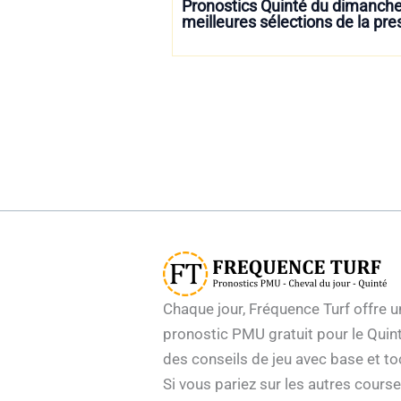
Pronostics Quinté du dimanche 
meilleures sélections de la pr
Chaque jour, Fréquence Turf offre u
pronostic PMU gratuit pour le Quint
des conseils de jeu avec base et to
Si vous pariez sur les autres cours