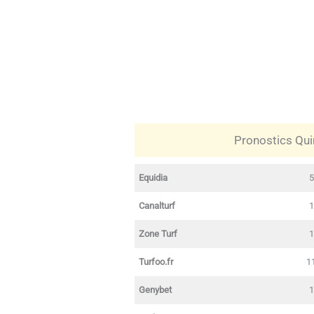
Pronostics Quin
Equidia
5
Canalturf
1
Zone Turf
1
Turfoo.fr
1
Genybet
1