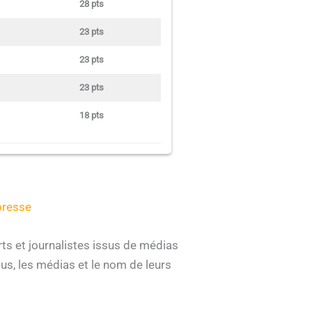
28 pts
23 pts
23 pts
23 pts
18 pts
 presse
rts et journalistes issus de médias
s, les médias et le nom de leurs