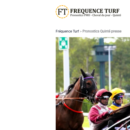
Aller
au
contenu
Fréquence Turf
>
Pronostics Quinté presse