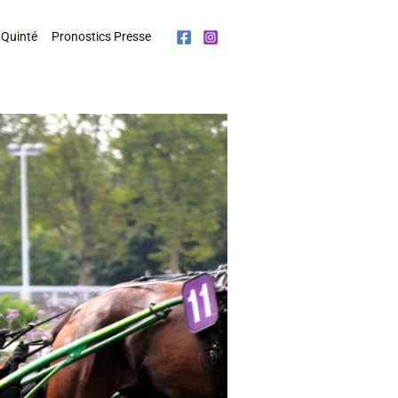
 Quinté
Pronostics Presse