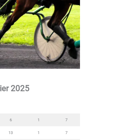
rier 2025
6
1
7
13
1
7