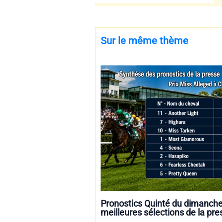
Sur le même thème
Pronostics Quinté du dimanche 
meilleures sélections de la pr