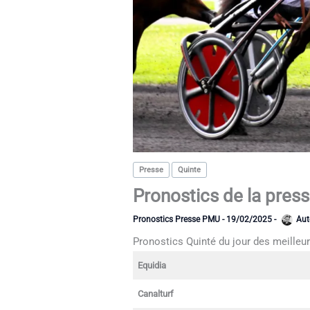
Presse
Quinte
Pronostics de la press
Pronostics Presse PMU
-
19/02/2025
-
Aut
Pronostics Quinté du jour des meilleur
Equidia
Canalturf