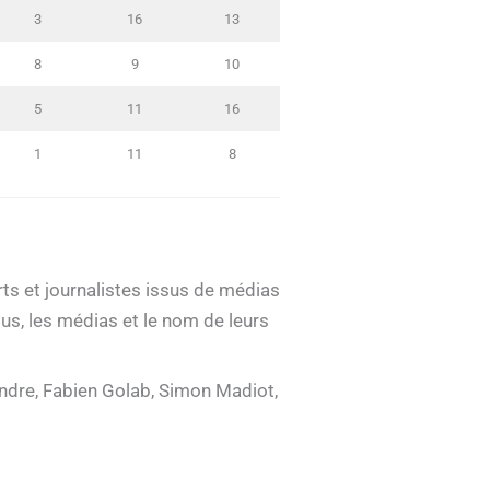
3
16
13
8
9
10
5
11
16
1
11
8
rts et journalistes issus de médias
s, les médias et le nom de leurs
dre, Fabien Golab, Simon Madiot,