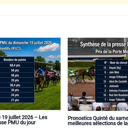
19 juillet 2026 – Les
Pronostics Quinté du samed
esse PMU du jour
meilleures sélections de l