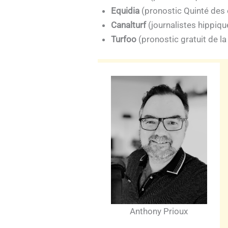
Equidia
(pronostic Quinté des 
Canalturf
(journalistes hippiqu
Turfoo
(pronostic gratuit de la
Anthony Prioux