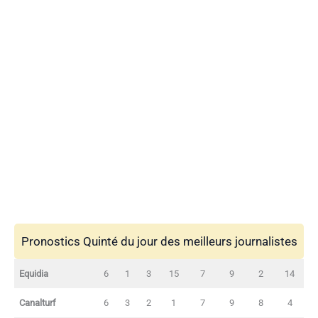
Pronostics Quinté du jour des meilleurs journalistes
Equidia
6
1
3
15
7
9
2
14
Canalturf
6
3
2
1
7
9
8
4