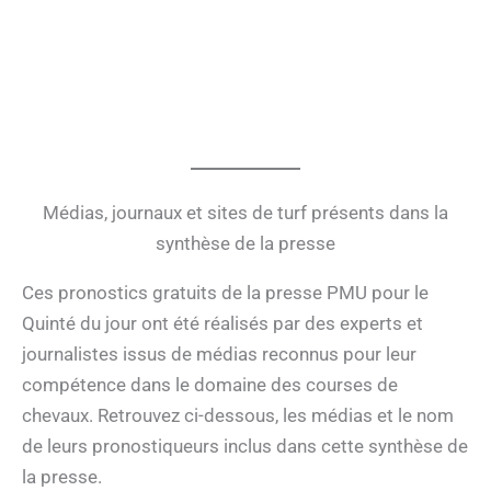
Médias, journaux et sites de turf présents dans la
synthèse de la presse
Ces pronostics gratuits de la presse PMU pour le
Quinté du jour ont été réalisés par des experts et
journalistes issus de médias reconnus pour leur
compétence dans le domaine des courses de
chevaux. Retrouvez ci-dessous, les médias et le nom
de leurs pronostiqueurs inclus dans cette synthèse de
la presse.