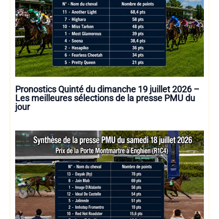
Pronostics Quinté du dimanche 19 juillet 2026 –
Les meilleures sélections de la presse PMU du
jour