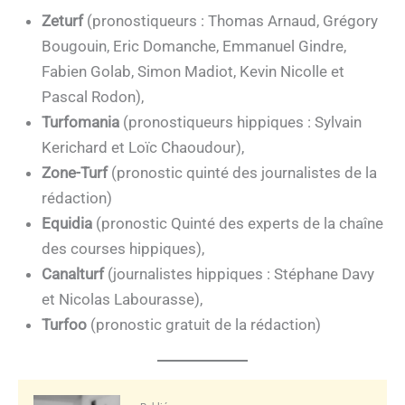
Zeturf
(pronostiqueurs : Thomas Arnaud, Grégory
Bougouin, Eric Domanche, Emmanuel Gindre,
Fabien Golab, Simon Madiot, Kevin Nicolle et
Pascal Rodon),
Turfomania
(pronostiqueurs hippiques : Sylvain
Kerichard et Loïc Chaoudour),
Zone-Turf
(pronostic quinté des journalistes de la
rédaction)
Equidia
(pronostic Quinté des experts de la chaîne
des courses hippiques),
Canalturf
(journalistes hippiques : Stéphane Davy
et Nicolas Labourasse),
Turfoo
(pronostic gratuit de la rédaction)