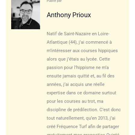
Publié par
Anthony Prioux
Natif de Saint-Nazaire en Loire-
Atlantique (44), j’ai commencé à
m’intéresser aux courses hippiques
alors que j’étais au lycée. Cette
passion pour l’hippisme ne m’a
ensuite jamais quitté et, au fil des
années, j’ai acquis une réelle
expertise dans ce domaine surtout
pour les courses au trot, ma
discipline de prédilection. C’est donc
tout naturellement, qu’en 2013, j’ai
créé Fréquence Turf afin de partager