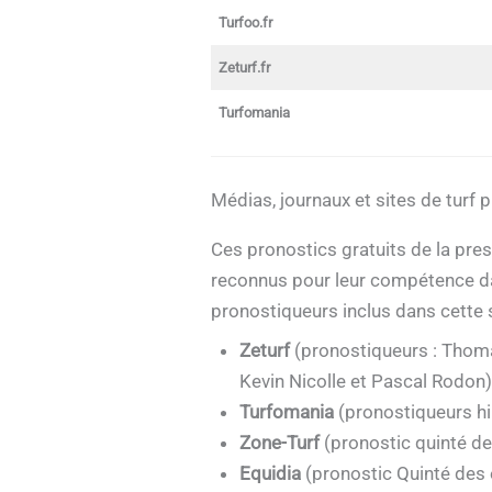
Turfoo.fr
Zeturf.fr
Turfomania
Médias, journaux et sites de turf 
Ces pronostics gratuits de la pres
reconnus pour leur compétence da
pronostiqueurs inclus dans cette 
Zeturf
(pronostiqueurs : Thom
Kevin Nicolle et Pascal Rodon)
Turfomania
(pronostiqueurs hi
Zone-Turf
(pronostic quinté des
Equidia
(pronostic Quinté des 