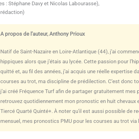
es : Stéphane Davy et Nicolas Labourasse),
 rédaction)
A propos de l’auteur, Anthony Prioux
Natif de Saint-Nazaire en Loire-Atlantique (44), j’ai comme
hippiques alors que j’étais au lycée. Cette passion pour l’h
quitté et, au fil des années, j’ai acquis une réelle expertise
courses au trot, ma discipline de prédilection. C’est donc t
j’ai créé Fréquence Turf afin de partager gratuitement mes 
retrouvez quotidiennement mon pronostic en huit chevaux e
Tiercé Quarté Quinté+. À noter qu’il est aussi possible de r
mensuel, mes pronostics PMU pour les courses au trot via la