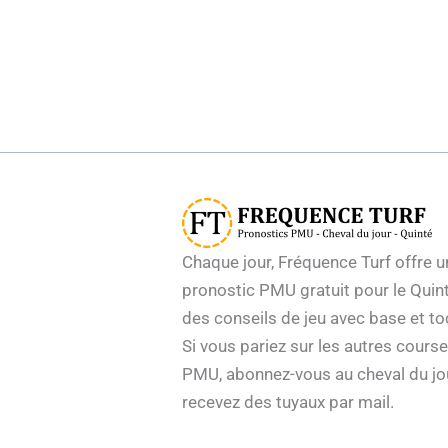
Chaque jour, Fréquence Turf offre u
pronostic PMU gratuit pour le Quint
des conseils de jeu avec base et to
Si vous pariez sur les autres cours
PMU, abonnez-vous au cheval du jo
recevez des tuyaux par mail.