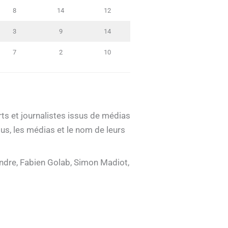
8
14
12
3
9
14
7
2
10
rts et journalistes issus de médias
s, les médias et le nom de leurs
dre, Fabien Golab, Simon Madiot,