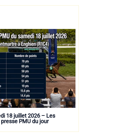
i 18 juillet 2026 – Les
a presse PMU du jour