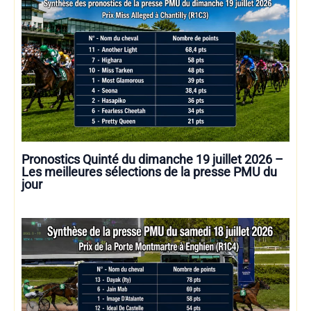
Pronostics Quinté du dimanche 19 juillet 2026 –
Les meilleures sélections de la presse PMU du
jour