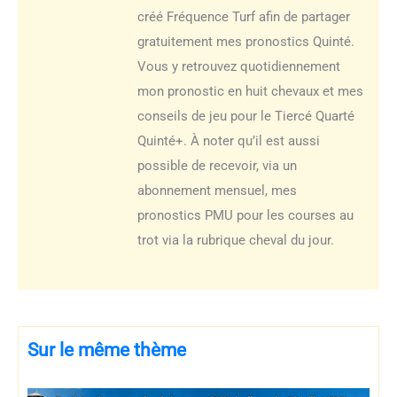
créé Fréquence Turf afin de partager
gratuitement mes pronostics Quinté.
Vous y retrouvez quotidiennement
mon pronostic en huit chevaux et mes
conseils de jeu pour le Tiercé Quarté
Quinté+. À noter qu’il est aussi
possible de recevoir, via un
abonnement mensuel, mes
pronostics PMU pour les courses au
trot via la rubrique cheval du jour.
Sur le même thème