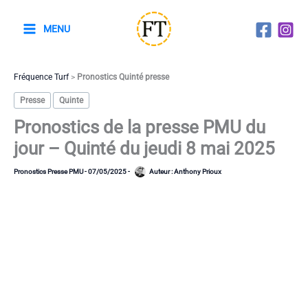
Aller
au
MENU
contenu
Fréquence Turf
>
Pronostics Quinté presse
Presse
Quinte
Pronostics de la presse PMU du
jour – Quinté du jeudi 8 mai 2025
Pronostics Presse PMU
-
07/05/2025
-
Auteur :
Anthony Prioux