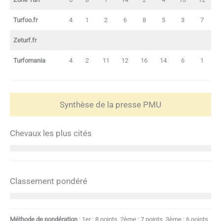
Turfoo.fr
4
1
2
6
8
5
3
7
Zeturf.fr
Turfomania
4
2
11
12
16
14
6
1
Synthèse de la presse PMU
Chevaux les plus cités
Classement pondéré
Méthode de pondération
: 1er : 8 points, 2ème : 7 points, 3ème : 6 points,