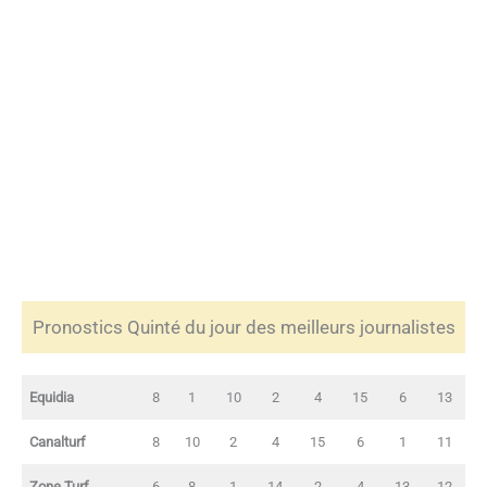
Pronostics Quinté du jour des meilleurs journalistes
Equidia
8
1
10
2
4
15
6
13
Canalturf
8
10
2
4
15
6
1
11
Zone Turf
6
8
1
14
2
4
13
12