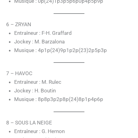
Musique : 0p(24)1p3p5p6p0p4p5p9p
6 – ZRYAN
Entraîneur : F-H. Graffard
Jockey : M. Barzalona
Musique : 4p1p(24)9p1p2p(23)2p5p3p
7 – HAVOC
Entraîneur : M. Rulec
Jockey : H. Boutin
Musique : 8p8p3p2p8p(24)8p1p4p6p
8 – SOUS LA NEIGE
Entraîneur : G. Hernon