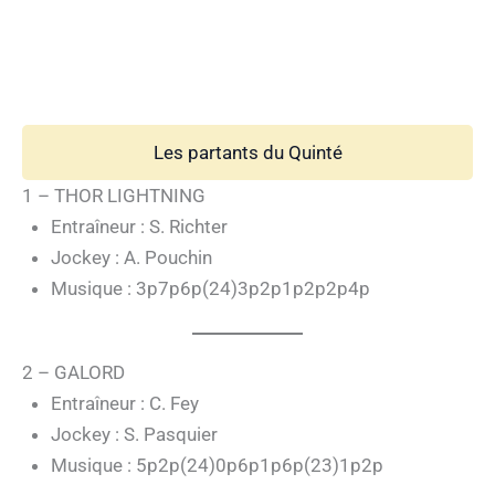
Les partants du Quinté
1 – THOR LIGHTNING
Entraîneur : S. Richter
Jockey : A. Pouchin
Musique : 3p7p6p(24)3p2p1p2p2p4p
2 – GALORD
Entraîneur : C. Fey
Jockey : S. Pasquier
Musique : 5p2p(24)0p6p1p6p(23)1p2p