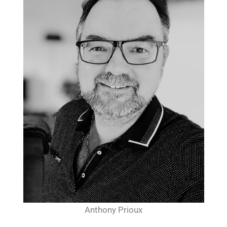
Anthony Prioux