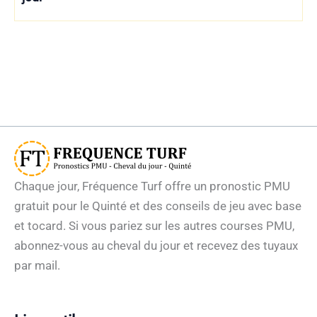
Chaque jour, Fréquence Turf offre un pronostic PMU
gratuit pour le Quinté et des conseils de jeu avec base
et tocard. Si vous pariez sur les autres courses PMU,
abonnez-vous au cheval du jour et recevez des tuyaux
par mail.