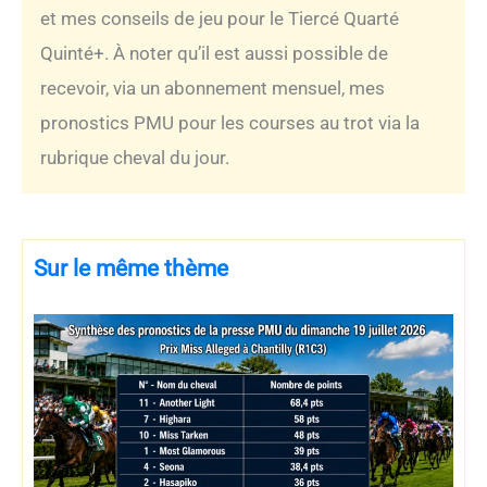
et mes conseils de jeu pour le Tiercé Quarté
Quinté+. À noter qu’il est aussi possible de
recevoir, via un abonnement mensuel, mes
pronostics PMU pour les courses au trot via la
rubrique cheval du jour.
Sur le même thème