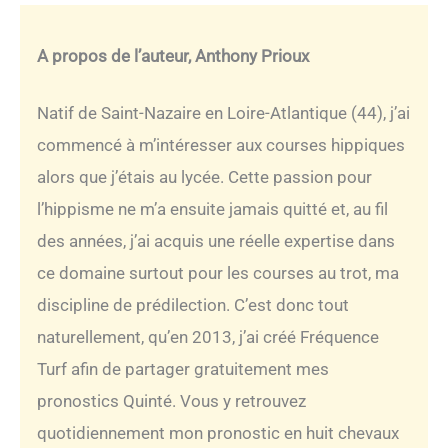
A propos de l’auteur, Anthony Prioux
Natif de Saint-Nazaire en Loire-Atlantique (44), j’ai
commencé à m’intéresser aux courses hippiques
alors que j’étais au lycée. Cette passion pour
l’hippisme ne m’a ensuite jamais quitté et, au fil
des années, j’ai acquis une réelle expertise dans
ce domaine surtout pour les courses au trot, ma
discipline de prédilection. C’est donc tout
naturellement, qu’en 2013, j’ai créé Fréquence
Turf afin de partager gratuitement mes
pronostics Quinté. Vous y retrouvez
quotidiennement mon pronostic en huit chevaux