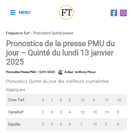
Aller
au
MENU
contenu
Fréquence Turf
>
Pronostics Quinté presse
Pronostics de la presse PMU du
jour – Quinté du lundi 13 janvier
2025
Pronostics Presse PMU
-
12/01/2025
-
Auteur :
Anthony Prioux
Pronostics Quinté du jour des meilleurs journalistes
hippiques
Zone Turf
5
1
8
2
12
4
11
10
Canalturf
2
8
5
4
12
10
13
9
Equidia
2
5
8
4
1
10
7
3