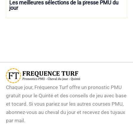
Les meilleures sélections de la presse PMU du
jour
Chaque jour, Fréquence Turf offre un pronostic PMU
gratuit pour le Quinté et des conseils de jeu avec base
et tocard. Si vous pariez sur les autres courses PMU,
abonnez-vous au cheval du jour et recevez des tuyaux
par mail.