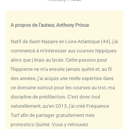
A propos de l’auteur, Anthony Prioux
Natif de Saint-Nazaire en Loire-Atlantique (44), j’ai
commencé à m’intéresser aux courses hippiques
alors que j’étais au lycée. Cette passion pour
l’hippisme ne m’a ensuite jamais quitté et, au fil
des années, j’ai acquis une réelle expertise dans
ce domaine surtout pour les courses au trot, ma
discipline de prédilection. C’est donc tout
naturellement, qu’en 2013, j’ai créé Fréquence
Turf afin de partager gratuitement mes
pronostics Quinté. Vous y retrouvez