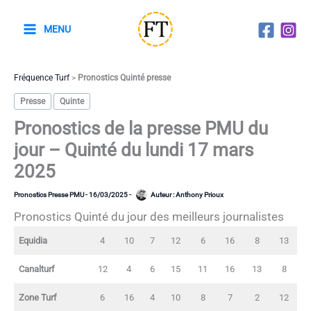
Aller
au
MENU
contenu
Fréquence Turf
>
Pronostics Quinté presse
Presse
Quinte
Pronostics de la presse PMU du
jour – Quinté du lundi 17 mars
2025
Pronostics Presse PMU
-
16/03/2025
-
Auteur :
Anthony Prioux
Pronostics Quinté du jour des meilleurs journalistes
Equidia
4
10
7
12
6
16
8
13
Canalturf
12
4
6
15
11
16
13
8
Zone Turf
6
16
4
10
8
7
2
12