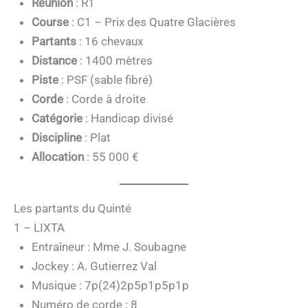
Réunion
: R1
Course
: C1 – Prix des Quatre Glacières
Partants
: 16 chevaux
Distance
: 1400 mètres
Piste
: PSF (sable fibré)
Corde
: Corde à droite
Catégorie
: Handicap divisé
Discipline
: Plat
Allocation
: 55 000 €
Les partants du Quinté
1 – LIXTA
Entraîneur : Mme J. Soubagne
Jockey : A. Gutierrez Val
Musique : 7p(24)2p5p1p5p1p
Numéro de corde : 8