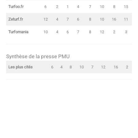
Turfoo.fr
6
2
1
4
7
10
8
15
Zeturf.fr
12
4
7
6
8
10
16
11
Turfomania
10
4
6
7
8
12
2
3
Synthèse de la presse PMU
Les plus cités
6
4
8
10
7
12
16
2