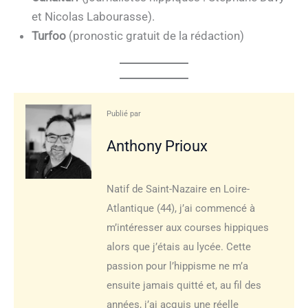
et Nicolas Labourasse).
Turfoo
(pronostic gratuit de la rédaction)
Publié par
Anthony Prioux
Natif de Saint-Nazaire en Loire-
Atlantique (44), j’ai commencé à
m’intéresser aux courses hippiques
alors que j’étais au lycée. Cette
passion pour l’hippisme ne m’a
ensuite jamais quitté et, au fil des
années, j’ai acquis une réelle