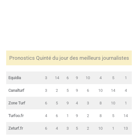
Pronostics Quinté du jour des meilleurs journalistes
Equidia
3
14
6
9
10
4
5
1
Canalturf
3
2
5
9
6
10
14
4
Zone Turf
6
5
9
4
3
8
10
1
Turfoo.fr
4
6
1
9
2
8
5
14
Zeturf.fr
6
4
3
5
2
10
1
13