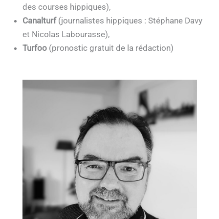
des courses hippiques),
Canalturf
(journalistes hippiques : Stéphane Davy
et Nicolas Labourasse),
Turfoo
(pronostic gratuit de la rédaction)