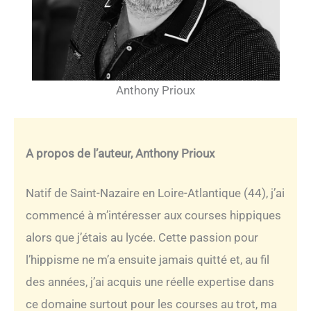
Anthony Prioux
A propos de l’auteur, Anthony Prioux
Natif de Saint-Nazaire en Loire-Atlantique (44), j’ai
commencé à m’intéresser aux courses hippiques
alors que j’étais au lycée. Cette passion pour
l’hippisme ne m’a ensuite jamais quitté et, au fil
des années, j’ai acquis une réelle expertise dans
ce domaine surtout pour les courses au trot, ma