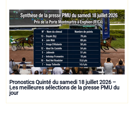
Pronostics Quinté du samedi 18 juillet 2026 –
Les meilleures sélections de la presse PMU du
jour