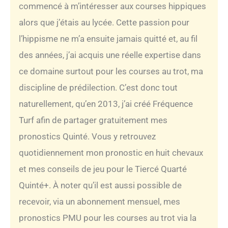
commencé à m’intéresser aux courses hippiques
alors que j’étais au lycée. Cette passion pour
l’hippisme ne m’a ensuite jamais quitté et, au fil
des années, j’ai acquis une réelle expertise dans
ce domaine surtout pour les courses au trot, ma
discipline de prédilection. C’est donc tout
naturellement, qu’en 2013, j’ai créé Fréquence
Turf afin de partager gratuitement mes
pronostics Quinté. Vous y retrouvez
quotidiennement mon pronostic en huit chevaux
et mes conseils de jeu pour le Tiercé Quarté
Quinté+. À noter qu’il est aussi possible de
recevoir, via un abonnement mensuel, mes
pronostics PMU pour les courses au trot via la