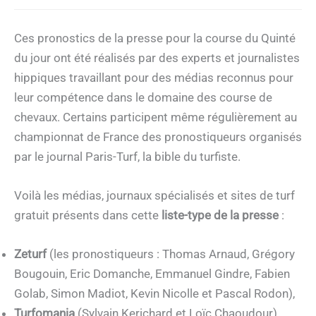
Ces pronostics de la presse pour la course du Quinté
du jour ont été réalisés par des experts et journalistes
hippiques travaillant pour des médias reconnus pour
leur compétence dans le domaine des course de
chevaux. Certains participent même régulièrement au
championnat de France des pronostiqueurs organisés
par le journal Paris-Turf, la bible du turfiste.
Voilà les médias, journaux spécialisés et sites de turf
gratuit présents dans cette
liste-type de la presse
:
Zeturf
(les pronostiqueurs : Thomas Arnaud, Grégory
Bougouin, Eric Domanche, Emmanuel Gindre, Fabien
Golab, Simon Madiot, Kevin Nicolle et Pascal Rodon),
Turfomania
(Sylvain Kerichard et Loïc Chaoudour),