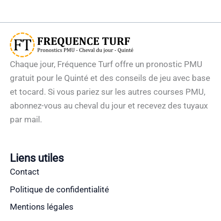
Chaque jour, Fréquence Turf offre un pronostic PMU
gratuit pour le Quinté et des conseils de jeu avec base
et tocard. Si vous pariez sur les autres courses PMU,
abonnez-vous au cheval du jour et recevez des tuyaux
par mail.
Liens utiles
Contact
Politique de confidentialité
Mentions légales