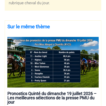
rubrique cheval du jour.
Sur le même thème
Pronostics Quinté du dimanche 19 juillet 2026 –
Les meilleures sélections de la presse PMU du
jour