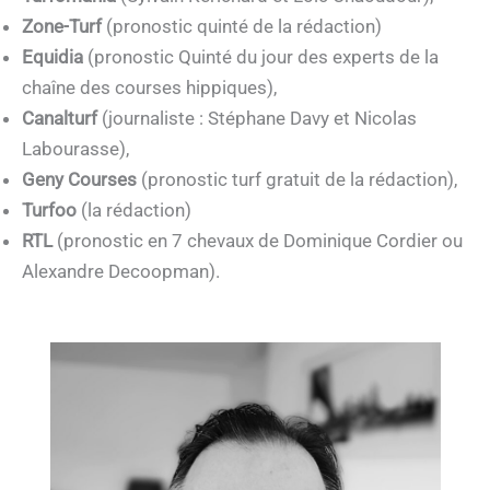
Zone-Turf
(pronostic quinté de la rédaction)
Equidia
(pronostic Quinté du jour des experts de la
chaîne des courses hippiques),
Canalturf
(journaliste : Stéphane Davy et Nicolas
Labourasse),
Geny Courses
(pronostic turf gratuit de la rédaction),
Turfoo
(la rédaction)
RTL
(pronostic en 7 chevaux de Dominique Cordier ou
Alexandre Decoopman).