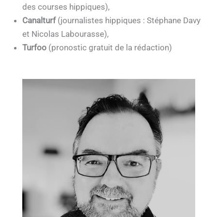
des courses hippiques),
Canalturf
(journalistes hippiques : Stéphane Davy
et Nicolas Labourasse),
Turfoo
(pronostic gratuit de la rédaction)