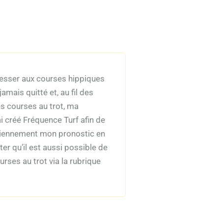
éresser aux courses hippiques
amais quitté et, au fil des
es courses au trot, ma
ai créé Fréquence Turf afin de
diennement mon pronostic en
er qu’il est aussi possible de
ses au trot via la rubrique