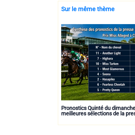
Sur le même thème
Pronostics Quinté du dimanche 
meilleures sélections de la pr