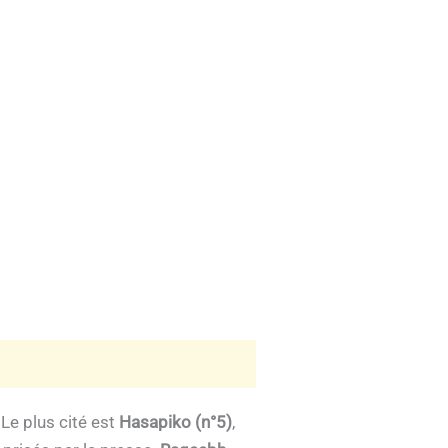
Le plus cité est
Hasapiko (n°5)
,