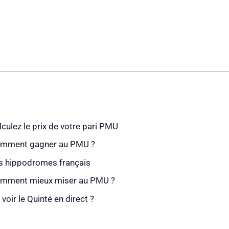
lculez le prix de votre pari PMU
mment gagner au PMU ?
s hippodromes français
mment mieux miser au PMU ?
 voir le Quinté en direct ?