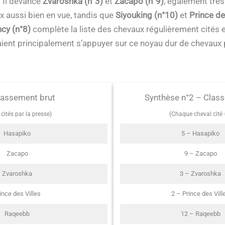
. Il devance
Zvaroshka (n°3)
et
Zacapo (n°9)
, également très
x aussi bien en vue, tandis que
Siyouking (n°10)
et
Prince de
cy (n°8)
complète la liste des chevaux régulièrement cités et
raient principalement s’appuyer sur ce noyau dur de chevaux
lassement brut
Synthèse n°2 – Clas
cités par la presse)
(Chaque cheval cité 
Hasapiko
5 – Hasapiko
Zacapo
9 – Zacapo
Zvaroshka
3 – Zvaroshka
ince des Villes
2 – Prince des Vill
Raqeebb
12 – Raqeebb