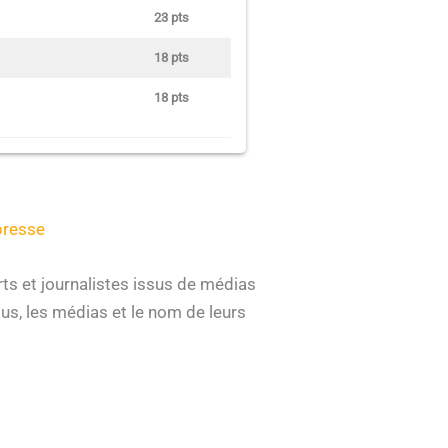
23 pts
18 pts
18 pts
 presse
rts et journalistes issus de médias
s, les médias et le nom de leurs