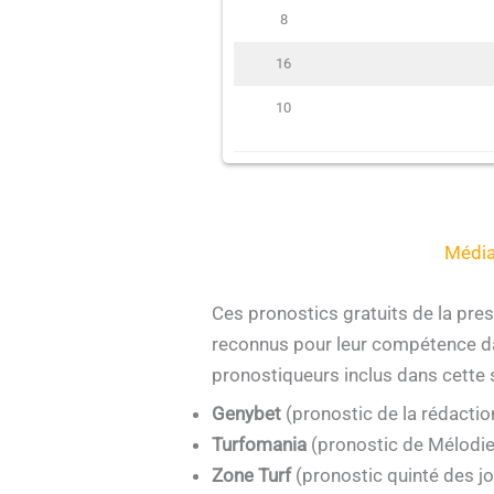
8
16
10
Médias
Ces pronostics gratuits de la pres
reconnus pour leur compétence da
pronostiqueurs inclus dans cette 
Genybet
(pronostic de la rédactio
Turfomania
(pronostic de Mélodie
Zone Turf
(pronostic quinté des jo