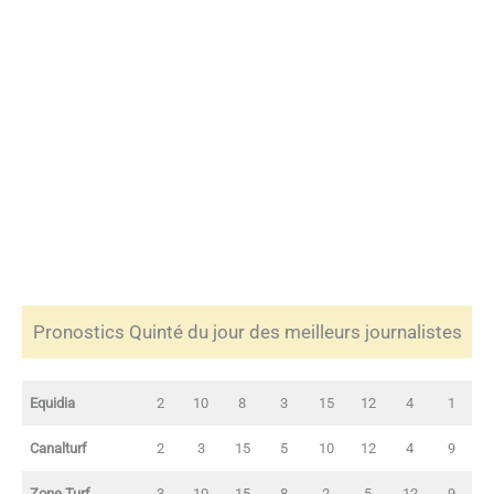
Pronostics Quinté du jour des meilleurs journalistes
Equidia
2
10
8
3
15
12
4
1
Canalturf
2
3
15
5
10
12
4
9
Zone Turf
3
10
15
8
2
5
12
9