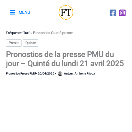
Aller
au
MENU
contenu
Fréquence Turf
>
Pronostics Quinté presse
Presse
Quinte
Pronostics de la presse PMU du
jour – Quinté du lundi 21 avril 2025
Pronostics Presse PMU
-
20/04/2025
-
Auteur :
Anthony Prioux