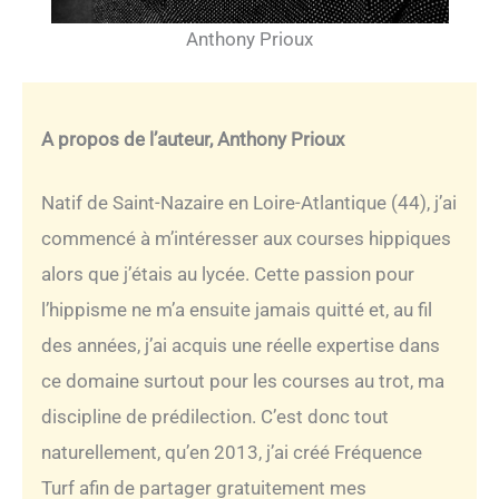
Anthony Prioux
A propos de l’auteur, Anthony Prioux
Natif de Saint-Nazaire en Loire-Atlantique (44), j’ai
commencé à m’intéresser aux courses hippiques
alors que j’étais au lycée. Cette passion pour
l’hippisme ne m’a ensuite jamais quitté et, au fil
des années, j’ai acquis une réelle expertise dans
ce domaine surtout pour les courses au trot, ma
discipline de prédilection. C’est donc tout
naturellement, qu’en 2013, j’ai créé Fréquence
Turf afin de partager gratuitement mes