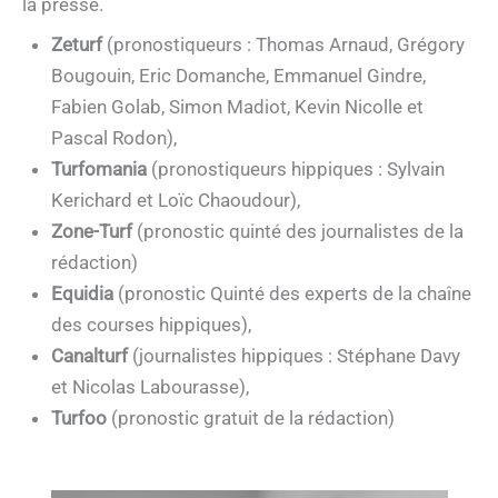
la presse.
Zeturf
(pronostiqueurs : Thomas Arnaud, Grégory
Bougouin, Eric Domanche, Emmanuel Gindre,
Fabien Golab, Simon Madiot, Kevin Nicolle et
Pascal Rodon),
Turfomania
(pronostiqueurs hippiques : Sylvain
Kerichard et Loïc Chaoudour),
Zone-Turf
(pronostic quinté des journalistes de la
rédaction)
Equidia
(pronostic Quinté des experts de la chaîne
des courses hippiques),
Canalturf
(journalistes hippiques : Stéphane Davy
et Nicolas Labourasse),
Turfoo
(pronostic gratuit de la rédaction)