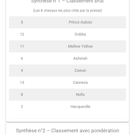
Synthèse n°1 – Classement brut
(Les 8 chevaux les plus cités par la presse)
3
Prince Aubois
12
Dobba
11
Mellow Yellow
6
Asherah
4
Zawan
13
Canneza
8
Nofix
2
Hacqueville
Synthèse n°2 – Classement avec pondération