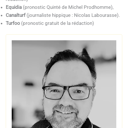
Equidia
(pronostic Quinté de Michel Prodhomme),
Canalturf
(journaliste hippique : Nicolas Labourasse).
Turfoo
(pronostic gratuit de la rédaction)