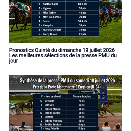
Pronostics Quinté du dimanche 19 juillet 2026 –
Les meilleures sélections de la presse PMU du
jour