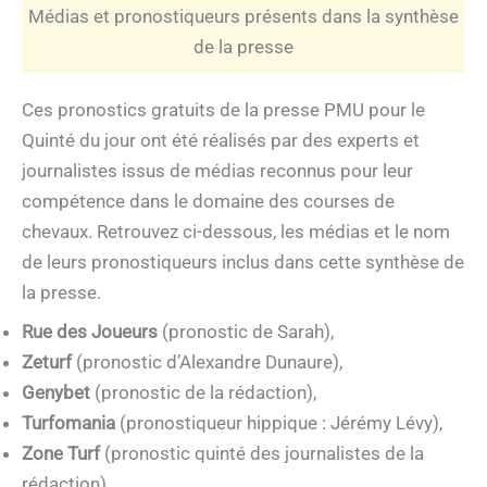
Médias et pronostiqueurs présents dans la synthèse
de la presse
Ces pronostics gratuits de la presse PMU pour le
Quinté du jour ont été réalisés par des experts et
journalistes issus de médias reconnus pour leur
compétence dans le domaine des courses de
chevaux. Retrouvez ci-dessous, les médias et le nom
de leurs pronostiqueurs inclus dans cette synthèse de
la presse.
Rue des Joueurs
(pronostic de Sarah),
Zeturf
(pronostic d’Alexandre Dunaure),
Genybet
(pronostic de la rédaction),
Turfomania
(pronostiqueur hippique : Jérémy Lévy),
Zone Turf
(pronostic quinté des journalistes de la
rédaction)