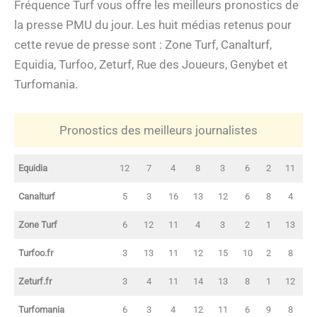
Fréquence Turf vous offre les meilleurs pronostics de
la presse PMU du jour. Les huit médias retenus pour
cette revue de presse sont : Zone Turf, Canalturf,
Equidia, Turfoo, Zeturf, Rue des Joueurs, Genybet et
Turfomania.
Pronostics des meilleurs journalistes
Equidia
12
7
4
8
3
6
2
11
Canalturf
5
3
16
13
12
6
8
4
Zone Turf
6
12
11
4
3
2
1
13
Turfoo.fr
3
13
11
12
15
10
2
8
Zeturf.fr
3
4
11
14
13
8
1
12
Turfomania
6
3
4
12
11
6
9
8