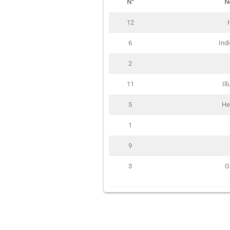
N°
N
12
6
Ind
2
11
Il
5
He
1
9
3
G