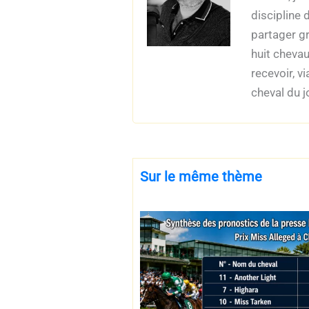
discipline 
partager g
huit chevau
recevoir, 
cheval du j
Sur le même thème