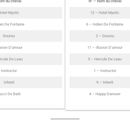
om du cheval
N° – Nom du cheval
Hotel Mystic
12 – Hotel Mystic
ien De Fontaine
6 – Indien De Fontaine
Gourou
2 – Gourou
lusion D’amour
11 – Illusion D’amour
rcule De Leau
5 – Hercule De Leau
Instructor
1 – Instructor
Inherit
9 – Inherit
ucci De Barb
4 – Happy Danover