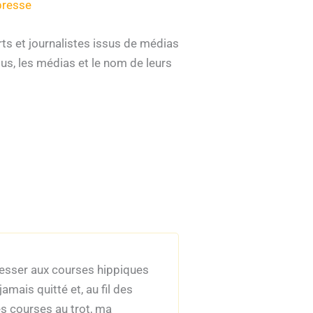
 presse
rts et journalistes issus de médias
s, les médias et le nom de leurs
éresser aux courses hippiques
amais quitté et, au fil des
es courses au trot, ma