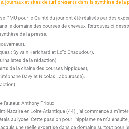
, journaux et sites de turf présents dans la synthèse de la
se PMU pour le Quinté du jour ont été réalisés par des expe
ns le domaine des courses de chevaux. Retrouvez ci-dessou
synthèse de la presse.
ouverneur),
ues : Sylvain Kerichard et Loïc Chaoudour),
urnalistes de la rédaction)
erts de la chaîne des courses hippiques),
: Stéphane Davy et Nicolas Labourasse).
daction)
 l’auteur, Anthony Prioux
int-Nazaire en Loire-Atlantique (44), j’ai commencé à m’int
’étais au lycée. Cette passion pour l’hippisme ne m’a ensuite j
i acquis une réelle expertise dans ce domaine surtout pour l