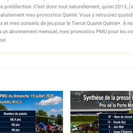
de prédilection. C’est donc tout naturellement, qu’en 2013, j’
ratuitement mes pronostics Quinté. Vous y retrouvez quoti
x et mes conseils de jeu pour le Tiercé Quarté Quinté+. À not
via un abonnement mensuel, mes pronostics PMU pour les cour
our.