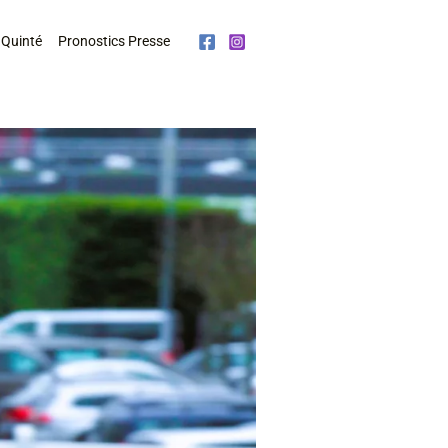
 Quinté
Pronostics Presse