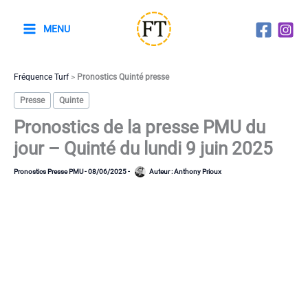
Aller
au
MENU
contenu
Fréquence Turf
>
Pronostics Quinté presse
Presse
Quinte
Pronostics de la presse PMU du
jour – Quinté du lundi 9 juin 2025
Pronostics Presse PMU
-
08/06/2025
-
Auteur :
Anthony Prioux