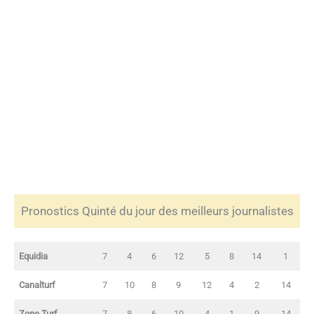
Pronostics Quinté du jour des meilleurs journalistes
Equidia
7
4
6
12
5
8
14
1
Canalturf
7
10
8
9
12
4
2
14
Zone Turf
7
8
6
10
4
1
9
14