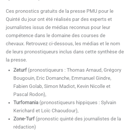
Ces pronostics gratuits de la presse PMU pour le
Quinté du jour ont été réalisés par des experts et
journalistes issus de médias reconnus pour leur
compétence dans le domaine des courses de
chevaux. Retrouvez ci-dessous, les médias et le nom
de leurs pronostiqueurs inclus dans cette synthèse de
la presse.
Zeturf
(pronostiqueurs : Thomas Arnaud, Grégory
Bougouin, Eric Domanche, Emmanuel Gindre,
Fabien Golab, Simon Madiot, Kevin Nicolle et
Pascal Rodon),
Turfomania
(pronostiqueurs hippiques : Sylvain
Kerichard et Loïc Chaoudour),
Zone-Turf
(pronostic quinté des journalistes de la
rédaction)