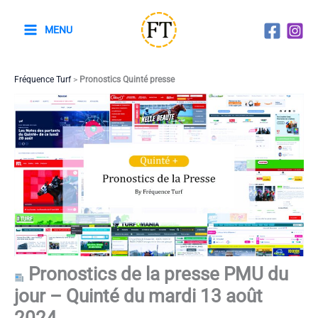
Aller
au
MENU
contenu
Fréquence Turf
>
Pronostics Quinté presse
Pronostics de la presse PMU du
jour – Quinté du mardi 13 août