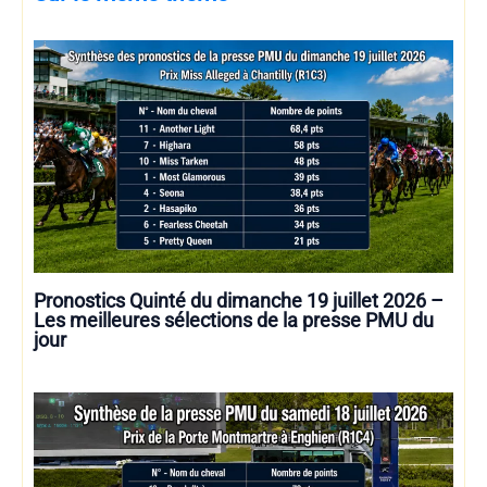
Pronostics Quinté du dimanche 19 juillet 2026 –
Les meilleures sélections de la presse PMU du
jour