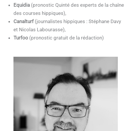
Equidia
(pronostic Quinté des experts de la chaîne
des courses hippiques),
Canalturf
(journalistes hippiques : Stéphane Davy
et Nicolas Labourasse),
Turfoo
(pronostic gratuit de la rédaction)