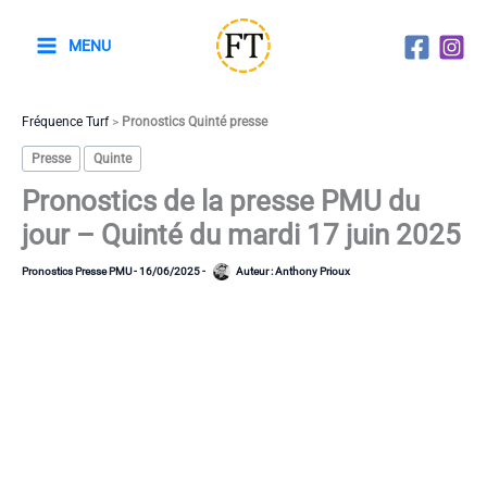
Aller
au
MENU
contenu
Fréquence Turf
>
Pronostics Quinté presse
Presse
Quinte
Pronostics de la presse PMU du
jour – Quinté du mardi 17 juin 2025
Pronostics Presse PMU
-
16/06/2025
-
Auteur :
Anthony Prioux