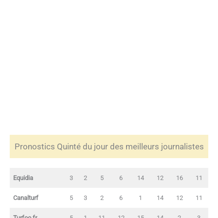
Pronostics Quinté du jour des meilleurs journalistes
Equidia
3
2
5
6
14
12
16
11
Canalturf
5
3
2
6
1
14
12
11
Turfoo.fr
5
1
11
12
15
14
2
3