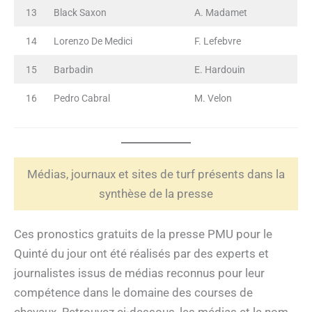
13
Black Saxon
A. Madamet
14
Lorenzo De Medici
F. Lefebvre
15
Barbadin
E. Hardouin
16
Pedro Cabral
M. Velon
Médias, journaux et sites de turf présents dans la
synthèse de la presse
Ces pronostics gratuits de la presse PMU pour le
Quinté du jour ont été réalisés par des experts et
journalistes issus de médias reconnus pour leur
compétence dans le domaine des courses de
chevaux. Retrouvez ci-dessous, les médias et le nom