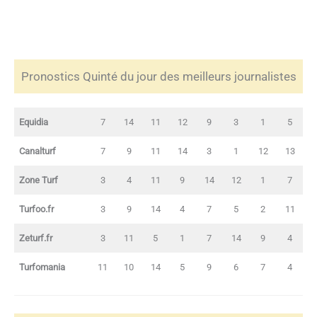
Pronostics Quinté du jour des meilleurs journalistes
Equidia
7
14
11
12
9
3
1
5
Canalturf
7
9
11
14
3
1
12
13
Zone Turf
3
4
11
9
14
12
1
7
Turfoo.fr
3
9
14
4
7
5
2
11
Zeturf.fr
3
11
5
1
7
14
9
4
Turfomania
11
10
14
5
9
6
7
4