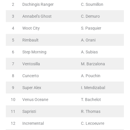
2
Dschingis Ranger
C. Soumillon
3
Annabel’s Ghost
C. Demuro
4
Woot City
S. Pasquier
5
Rimbault
A. Orani
6
Step Morning
A. Subias
7
Ventosilla
M. Barzalona
8
Cuncerto
A. Pouchin
9
Super Alex
I. Mendizabal
10
Venus Oceane
T. Bachelot
11
Sapristi
R. Thomas
12
Incremental
C. Lecoeuvre