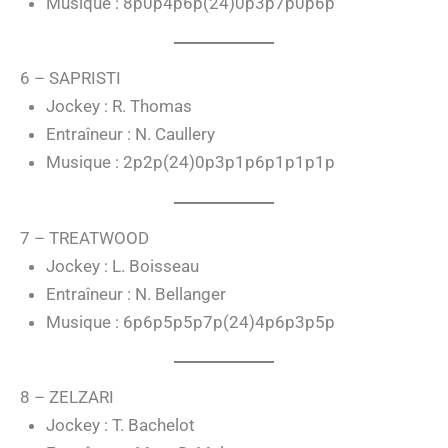
Musique : 8p0p4p6p(24)0p3p7p0p6p
6 – SAPRISTI
Jockey : R. Thomas
Entraîneur : N. Caullery
Musique : 2p2p(24)0p3p1p6p1p1p1p
7 – TREATWOOD
Jockey : L. Boisseau
Entraîneur : N. Bellanger
Musique : 6p6p5p5p7p(24)4p6p3p5p
8 – ZELZARI
Jockey : T. Bachelot