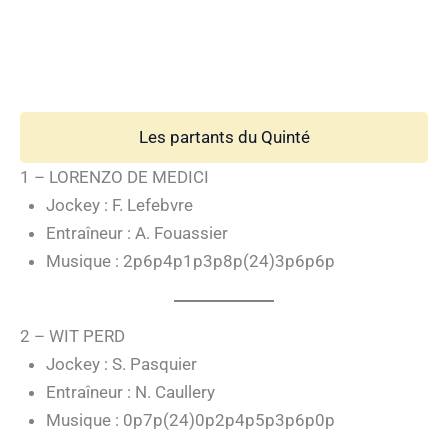
Les partants du Quinté
1 – LORENZO DE MEDICI
Jockey : F. Lefebvre
Entraîneur : A. Fouassier
Musique : 2p6p4p1p3p8p(24)3p6p6p
2 – WIT PERD
Jockey : S. Pasquier
Entraîneur : N. Caullery
Musique : 0p7p(24)0p2p4p5p3p6p0p