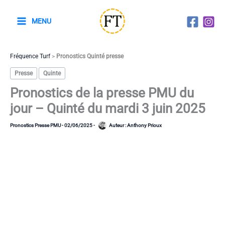
Aller
au
MENU
contenu
Fréquence Turf
>
Pronostics Quinté presse
Presse
Quinte
Pronostics de la presse PMU du
jour – Quinté du mardi 3 juin 2025
Pronostics Presse PMU
-
02/06/2025
-
Auteur :
Anthony Prioux