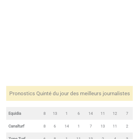
Pronostics Quinté du jour des meilleurs journalistes
Equidia
8
13
1
6
14
11
12
7
Canalturf
8
6
14
1
7
13
11
2
Zone Turf
6
8
1
11
13
2
4
3