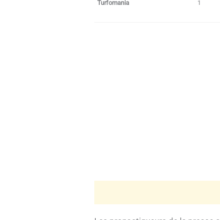
Turfomania
1