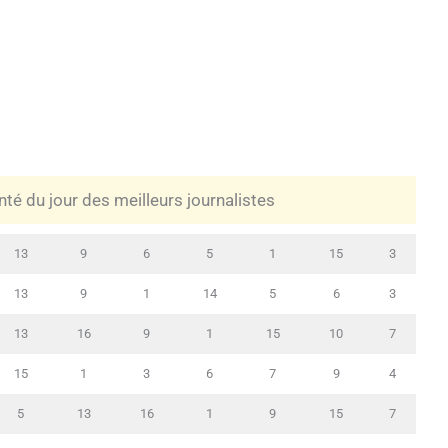
té du jour des meilleurs journalistes
13
9
6
5
1
15
3
13
9
1
14
5
6
3
13
16
9
1
15
10
7
15
1
3
6
7
9
4
5
13
16
1
9
15
7