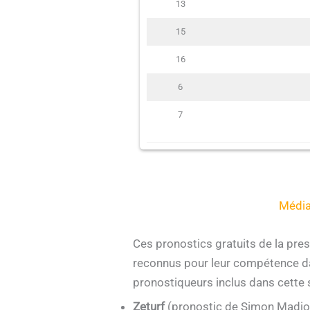
13
15
16
6
7
Médias
Ces pronostics gratuits de la pres
reconnus pour leur compétence da
pronostiqueurs inclus dans cette 
Zeturf
(pronostic de Simon Madiot