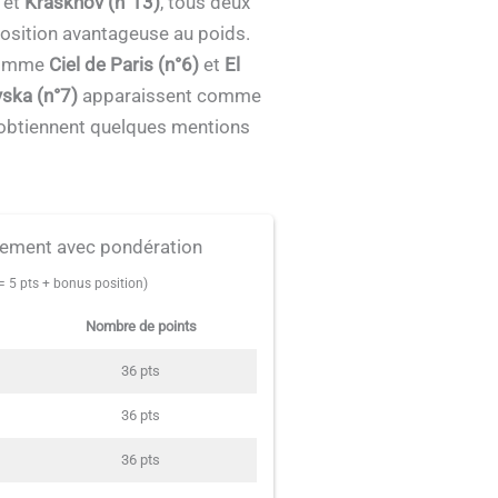
et
Kraskhov (n°13)
, tous deux
 position avantageuse au poids.
 comme
Ciel de Paris (n°6)
et
El
ska (n°7)
apparaissent comme
obtiennent quelques mentions
sement avec pondération
= 5 pts + bonus position)
Nombre de points
36 pts
36 pts
36 pts