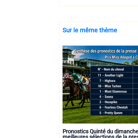
Sur le même thème
Pronostics Quinté du dimanche 
meilleures sélections de la pr