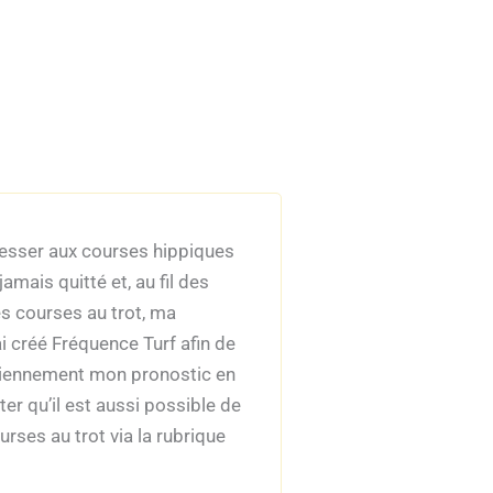
éresser aux courses hippiques
amais quitté et, au fil des
es courses au trot, ma
ai créé Fréquence Turf afin de
diennement mon pronostic en
er qu’il est aussi possible de
ses au trot via la rubrique