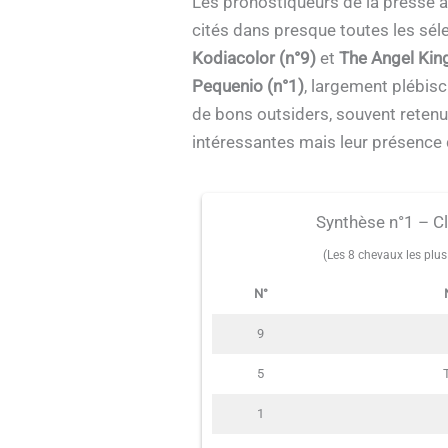
Les pronostiqueurs de la presse a
cités dans presque toutes les séle
Kodiacolor (n°9)
et
The Angel King
Pequenio (n°1)
, largement plébisc
de bons outsiders, souvent retenu
intéressantes mais leur présence
Synthèse n°1 – C
(Les 8 chevaux les plus 
N°
9
5
1