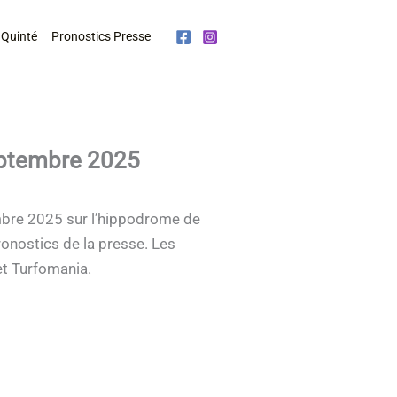
 Quinté
Pronostics Presse
septembre 2025
tembre 2025 sur l’hippodrome de
ronostics de la presse. Les
et Turfomania.