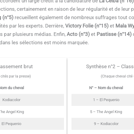
ccordent un large crédit à la candidature de
La Ceiba (n°16)
ctions, certainement en raison de leur régularité et de leur
 (n°5)
recueillent également de nombreux suffrages tout
ités par les experts. Derrière,
Victory Folie (n°15)
et
Mala Wy
s par plusieurs médias. Enfin,
Acto (n°3)
et
Pastisse (n°14)
 dans les sélections est moins marquée.
lassement brut
Synthèse n°2 – Clas
cités par la presse)
(Chaque cheval cité 
Nom du cheval
N° – Nom du cheval
Kodiacolor
1 – El Pequenio
The Angel King
5 – The Angel King
El Pequenio
9 – Kodiacolor