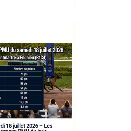
i 18 juillet 2026 – Les