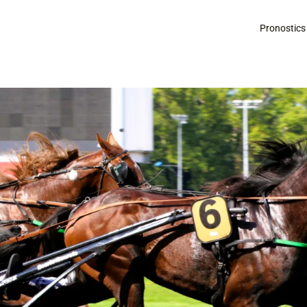
Pronostics