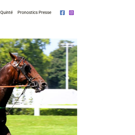
 Quinté
Pronostics Presse