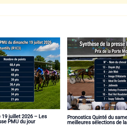
19 juillet 2026 – Les
Pronostics Quinté du samed
esse PMU du jour
meilleures sélections de l