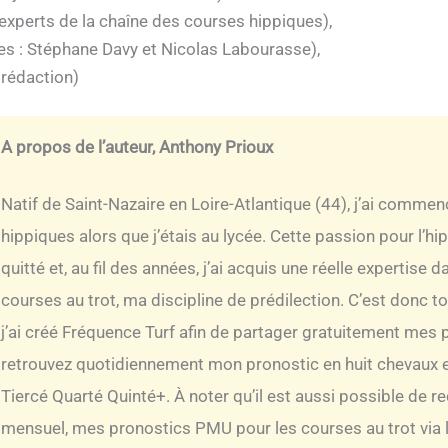
experts de la chaîne des courses hippiques),
es : Stéphane Davy et Nicolas Labourasse),
 rédaction)
A propos de l’auteur, Anthony Prioux
Natif de Saint-Nazaire en Loire-Atlantique (44), j’ai comme
hippiques alors que j’étais au lycée. Cette passion pour l’h
quitté et, au fil des années, j’ai acquis une réelle expertise
courses au trot, ma discipline de prédilection. C’est donc t
j’ai créé Fréquence Turf afin de partager gratuitement mes 
retrouvez quotidiennement mon pronostic en huit chevaux e
Tiercé Quarté Quinté+. À noter qu’il est aussi possible de r
mensuel, mes pronostics PMU pour les courses au trot via la