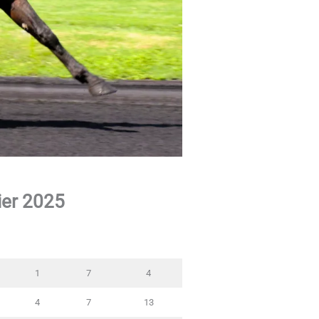
ier 2025
1
7
4
4
7
13