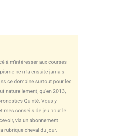
ncé à m’intéresser aux courses
ippisme ne m’a ensuite jamais
 dans ce domaine surtout pour les
out naturellement, qu’en 2013,
pronostics Quinté. Vous y
t mes conseils de jeu pour le
ecevoir, via un abonnement
 rubrique cheval du jour.