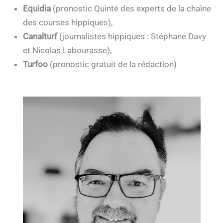
Equidia
(pronostic Quinté des experts de la chaîne
des courses hippiques),
Canalturf
(journalistes hippiques : Stéphane Davy
et Nicolas Labourasse),
Turfoo
(pronostic gratuit de la rédaction)