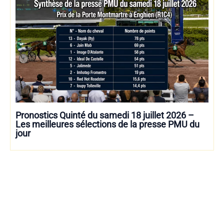
Pronostics Quinté du samedi 18 juillet 2026 –
Les meilleures sélections de la presse PMU du
jour