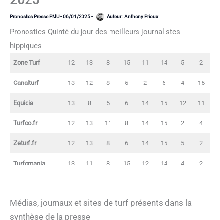
2025
Pronostics Presse PMU
-
06/01/2025
-
Auteur :
Anthony Prioux
Pronostics Quinté du jour des meilleurs journalistes
hippiques
Zone Turf
12
13
8
15
11
14
5
2
Canalturf
13
12
8
5
2
6
4
15
Equidia
13
8
5
6
14
15
12
11
Turfoo.fr
12
13
11
8
14
15
2
4
Zeturf.fr
12
13
8
6
14
15
5
2
Turfomania
13
11
8
15
12
14
4
2
Médias, journaux et sites de turf présents dans la
synthèse de la presse