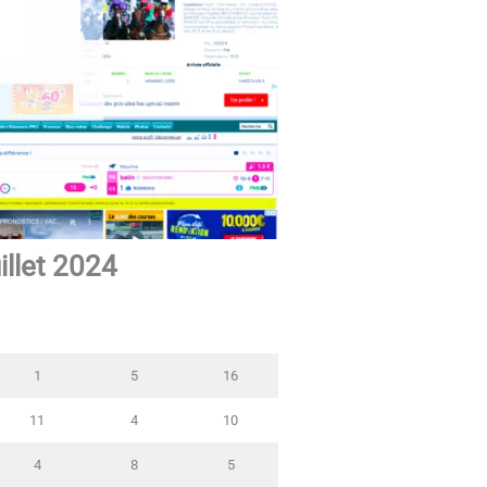
illet 2024
1
5
16
11
4
10
4
8
5