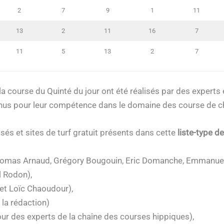
2
7
9
1
11
13
2
11
16
7
11
5
13
2
7
a course du Quinté du jour ont été réalisés par des experts 
nnus pour leur compétence dans le domaine des course de c
isés et sites de turf gratuit présents dans cette
liste-type d
Thomas Arnaud, Grégory Bougouin, Eric Domanche, Emmanuel
l Rodon),
 et Loïc Chaoudour),
 la rédaction)
our des experts de la chaîne des courses hippiques),