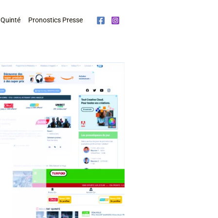
 Quinté
Pronostics Presse