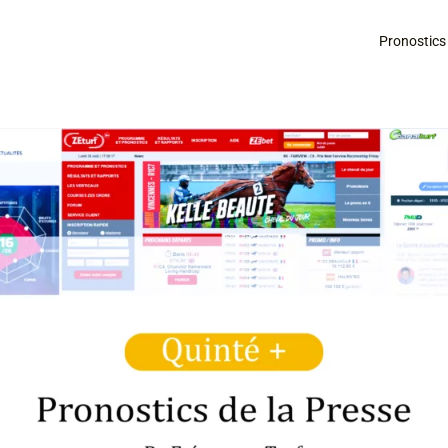
Pronostics