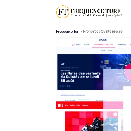
Aller
au
contenu
Fréquence Turf
>
Pronostics Quinté presse