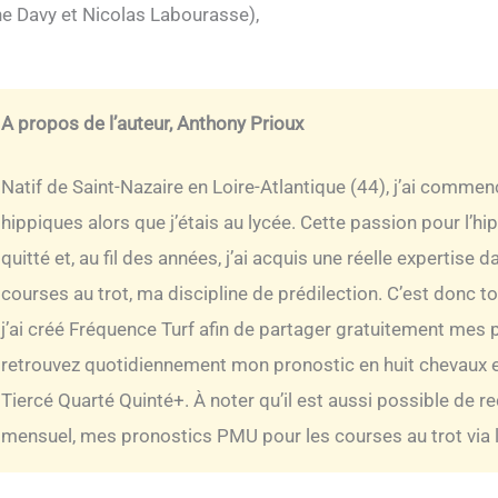
ne Davy et Nicolas Labourasse),
A propos de l’auteur, Anthony Prioux
Natif de Saint-Nazaire en Loire-Atlantique (44), j’ai comme
hippiques alors que j’étais au lycée. Cette passion pour l’h
quitté et, au fil des années, j’ai acquis une réelle expertise
courses au trot, ma discipline de prédilection. C’est donc t
j’ai créé Fréquence Turf afin de partager gratuitement mes 
retrouvez quotidiennement mon pronostic en huit chevaux e
Tiercé Quarté Quinté+. À noter qu’il est aussi possible de r
mensuel, mes pronostics PMU pour les courses au trot via la