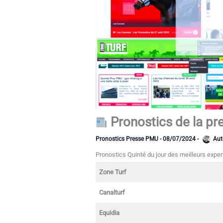
Pronostics de la pre
Pronostics Presse PMU
-
08/07/2024
-
Aut
Pronostics Quinté du jour des meilleurs exper
Zone Turf
Canalturf
Equidia