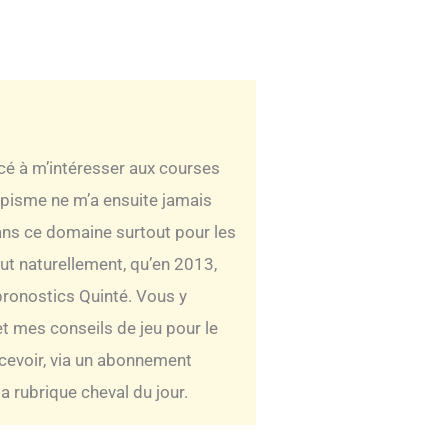
ncé à m’intéresser aux courses
ippisme ne m’a ensuite jamais
 dans ce domaine surtout pour les
out naturellement, qu’en 2013,
pronostics Quinté. Vous y
t mes conseils de jeu pour le
ecevoir, via un abonnement
 rubrique cheval du jour.