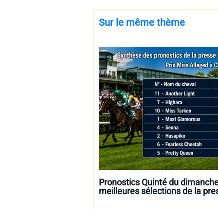
Sur le même thème
Pronostics Quinté du dimanche 
meilleures sélections de la pr