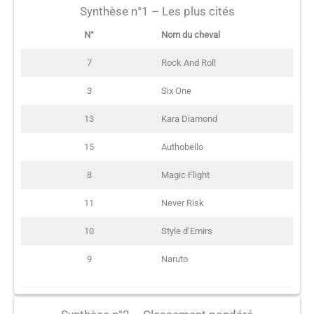
Synthèse n°1 – Les plus cités
N°
Nom du cheval
7
Rock And Roll
3
Six One
13
Kara Diamond
15
Authobello
8
Magic Flight
11
Never Risk
10
Style d’Emirs
9
Naruto