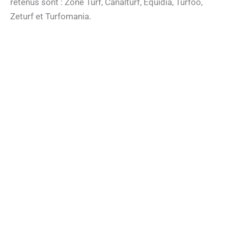
retenus sont : Zone Turf, Canalturf, Equidia, Turfoo,
Zeturf et Turfomania.