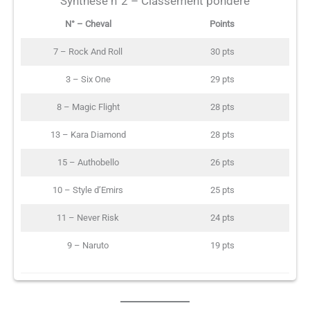
Synthèse n°2 – Classement pondéré
N° – Cheval
Points
7 – Rock And Roll
30 pts
3 – Six One
29 pts
8 – Magic Flight
28 pts
13 – Kara Diamond
28 pts
15 – Authobello
26 pts
10 – Style d’Emirs
25 pts
11 – Never Risk
24 pts
9 – Naruto
19 pts