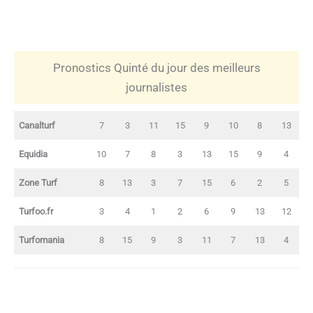
Pronostics Quinté du jour des meilleurs
journalistes
Canalturf
7
3
11
15
9
10
8
13
Equidia
10
7
8
3
13
15
9
4
Zone Turf
8
13
3
7
15
6
2
5
Turfoo.fr
3
4
1
2
6
9
13
12
Turfomania
8
15
9
3
11
7
13
4