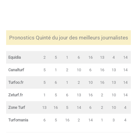
Pronostics Quinté du jour des meilleurs journalistes
Equidia
2
5
1
6
16
13
4
14
Canalturf
5
1
2
10
6
16
13
14
Turfoo.fr
5
6
1
2
10
16
13
14
Zeturf.fr
1
5
6
13
16
2
10
14
Zone Turf
13
16
5
14
6
2
10
4
Turfomania
6
5
16
2
14
1
3
4