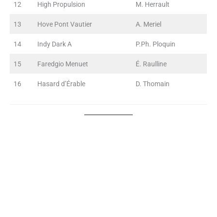
12
High Propulsion
M. Herrault
13
Hove Pont Vautier
A. Meriel
14
Indy Dark A
P.Ph. Ploquin
15
Faredgio Menuet
É. Raulline
16
Hasard d’Érable
D. Thomain