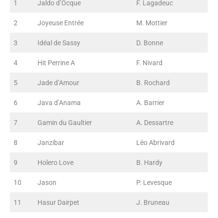
1
Jaldo d’Ocque
F. Lagadeuc
2
Joyeuse Entrée
M. Mottier
3
Idéal de Sassy
D. Bonne
4
Hit Perrine A
F. Nivard
5
Jade d’Amour
B. Rochard
6
Java d’Anama
A. Barrier
7
Gamin du Gaultier
A. Dessartre
8
Janzibar
Léo Abrivard
9
Holero Love
B. Hardy
10
Jason
P. Levesque
11
Hasur Dairpet
J. Bruneau