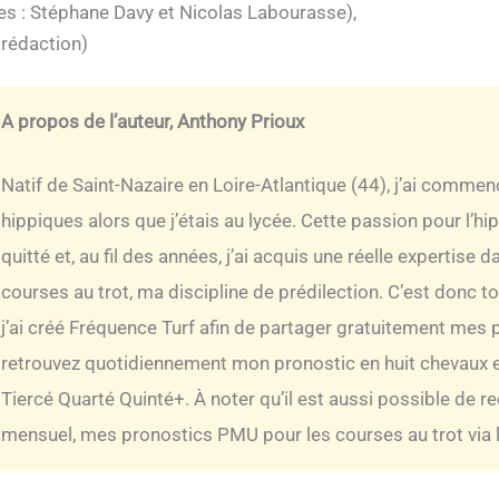
es : Stéphane Davy et Nicolas Labourasse),
 rédaction)
A propos de l’auteur, Anthony Prioux
Natif de Saint-Nazaire en Loire-Atlantique (44), j’ai comme
hippiques alors que j’étais au lycée. Cette passion pour l’h
quitté et, au fil des années, j’ai acquis une réelle expertise
courses au trot, ma discipline de prédilection. C’est donc t
j’ai créé Fréquence Turf afin de partager gratuitement mes 
retrouvez quotidiennement mon pronostic en huit chevaux e
Tiercé Quarté Quinté+. À noter qu’il est aussi possible de r
mensuel, mes pronostics PMU pour les courses au trot via la