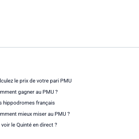
lculez le prix de votre pari PMU
mment gagner au PMU ?
s hippodromes français
mment mieux miser au PMU ?
 voir le Quinté en direct ?