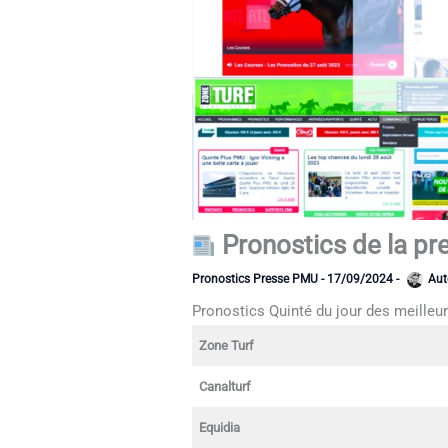
Pronostics de la p
Pronostics Presse PMU
-
17/09/2024
-
Aut
Pronostics Quinté du jour des meilleu
Zone Turf
Canalturf
Equidia