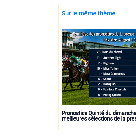
Sur le même thème
Pronostics Quinté du dimanche 
meilleures sélections de la pr