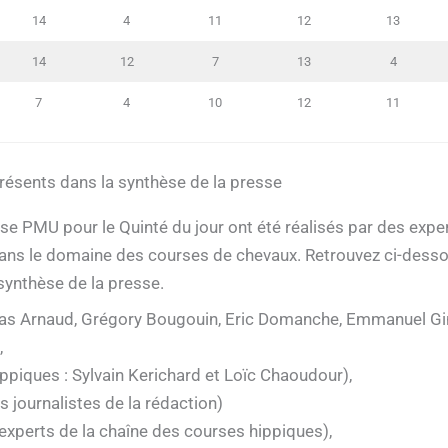
14
4
11
12
13
14
12
7
13
4
7
4
10
12
11
présents dans la synthèse de la presse
se PMU pour le Quinté du jour ont été réalisés par des expe
ns le domaine des courses de chevaux. Retrouvez ci-dessou
synthèse de la presse.
as Arnaud, Grégory Bougouin, Eric Domanche, Emmanuel Gin
,
ppiques : Sylvain Kerichard et Loïc Chaoudour),
 journalistes de la rédaction)
experts de la chaîne des courses hippiques),