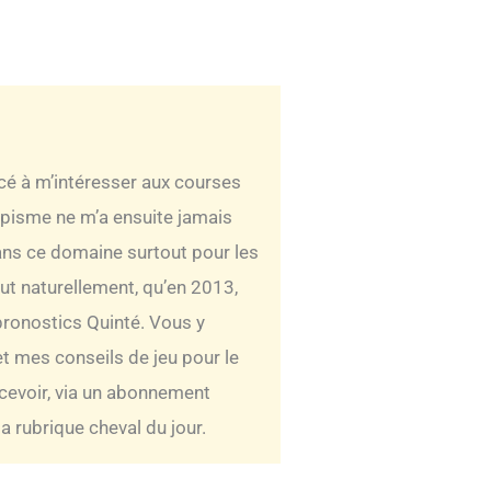
ncé à m’intéresser aux courses
ippisme ne m’a ensuite jamais
 dans ce domaine surtout pour les
out naturellement, qu’en 2013,
pronostics Quinté. Vous y
t mes conseils de jeu pour le
ecevoir, via un abonnement
 rubrique cheval du jour.