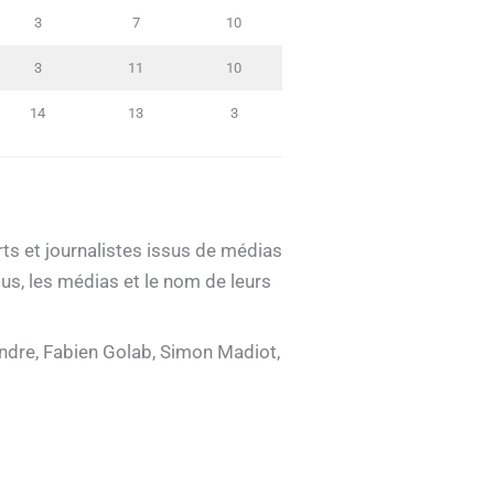
3
7
10
3
11
10
14
13
3
rts et journalistes issus de médias
s, les médias et le nom de leurs
dre, Fabien Golab, Simon Madiot,