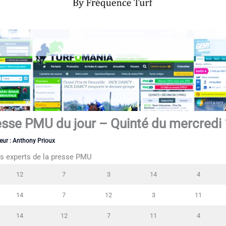
resse PMU du jour – Quinté du mercred
eur :
Anthony Prioux
rs experts de la presse PMU
12
7
3
14
4
14
7
12
3
11
14
12
7
11
4