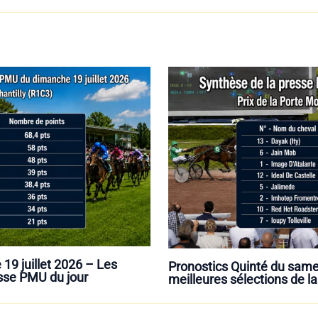
19 juillet 2026 – Les
Pronostics Quinté du samed
esse PMU du jour
meilleures sélections de l