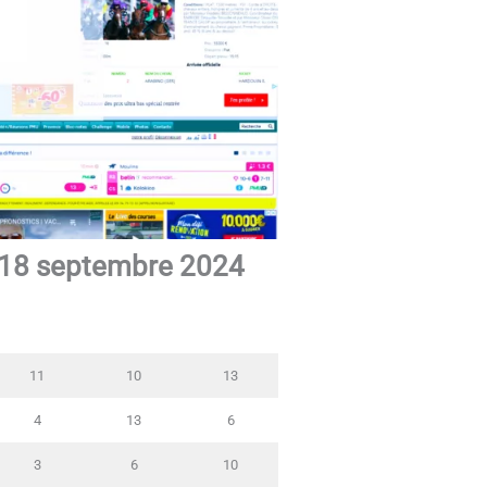
i 18 septembre 2024
11
10
13
4
13
6
3
6
10