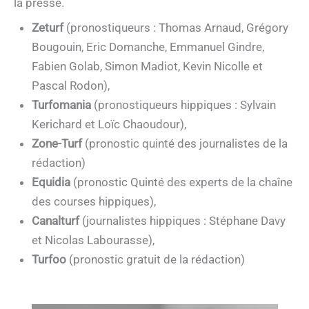
la presse.
Zeturf
(pronostiqueurs : Thomas Arnaud, Grégory
Bougouin, Eric Domanche, Emmanuel Gindre,
Fabien Golab, Simon Madiot, Kevin Nicolle et
Pascal Rodon),
Turfomania
(pronostiqueurs hippiques : Sylvain
Kerichard et Loïc Chaoudour),
Zone-Turf
(pronostic quinté des journalistes de la
rédaction)
Equidia
(pronostic Quinté des experts de la chaîne
des courses hippiques),
Canalturf
(journalistes hippiques : Stéphane Davy
et Nicolas Labourasse),
Turfoo
(pronostic gratuit de la rédaction)