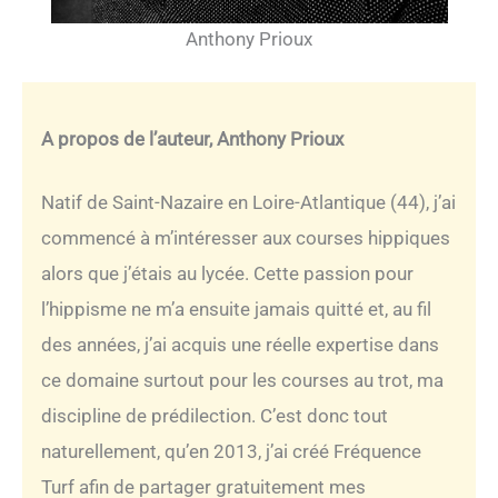
Anthony Prioux
A propos de l’auteur, Anthony Prioux
Natif de Saint-Nazaire en Loire-Atlantique (44), j’ai
commencé à m’intéresser aux courses hippiques
alors que j’étais au lycée. Cette passion pour
l’hippisme ne m’a ensuite jamais quitté et, au fil
des années, j’ai acquis une réelle expertise dans
ce domaine surtout pour les courses au trot, ma
discipline de prédilection. C’est donc tout
naturellement, qu’en 2013, j’ai créé Fréquence
Turf afin de partager gratuitement mes