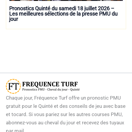
Pronostics Quinté du samedi 18 juillet 2026 –
Les meilleures sélections de la presse PMU du
jour
Chaque jour, Fréquence Turf offre un pronostic PMU
gratuit pour le Quinté et des conseils de jeu avec base
et tocard. Si vous pariez sur les autres courses PMU,
abonnez-vous au cheval du jour et recevez des tuyaux
par mail.