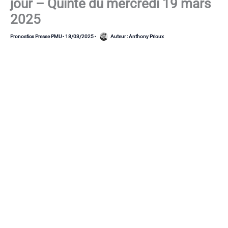
jour – Quinté du mercredi 19 mars
2025
Pronostics Presse PMU
-
18/03/2025
-
Auteur :
Anthony Prioux