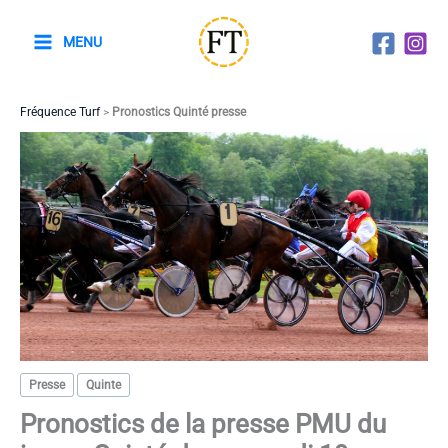
Aller
au
MENU
contenu
Fréquence Turf
>
Pronostics Quinté presse
Presse
Quinte
Pronostics de la presse PMU du