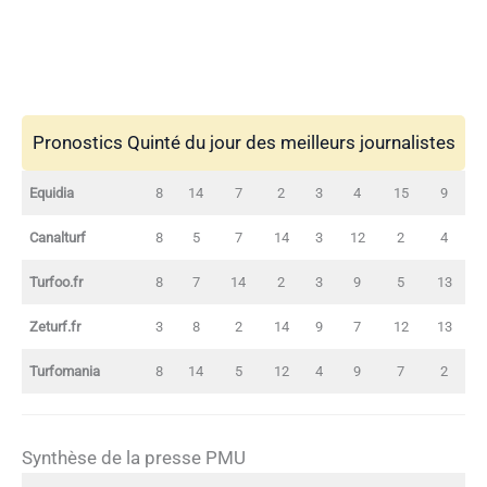
Pronostics Quinté du jour des meilleurs journalistes
Equidia
8
14
7
2
3
4
15
9
Canalturf
8
5
7
14
3
12
2
4
Turfoo.fr
8
7
14
2
3
9
5
13
Zeturf.fr
3
8
2
14
9
7
12
13
Turfomania
8
14
5
12
4
9
7
2
Synthèse de la presse PMU