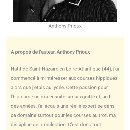
Anthony Prioux
A propos de l’auteur, Anthony Prioux
Natif de Saint-Nazaire en Loire-Atlantique (44), j’ai
commencé à m’intéresser aux courses hippiques
alors que j’étais au lycée. Cette passion pour
l’hippisme ne m’a ensuite jamais quitté et, au fil
des années, j’ai acquis une réelle expertise dans
ce domaine surtout pour les courses au trot, ma
discipline de prédilection. C’est donc tout