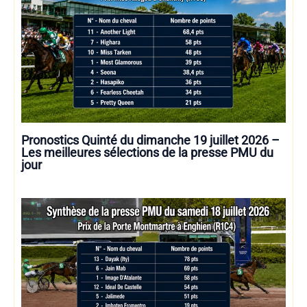
Pronostics Quinté du dimanche 19 juillet 2026 –
Les meilleures sélections de la presse PMU du
jour