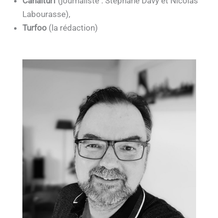
Canalturf
(journaliste : Stéphane Davy et Nicolas
Labourasse),
Turfoo
(la rédaction)