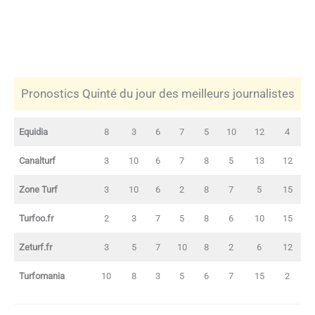
Pronostics Quinté du jour des meilleurs journalistes
Equidia
8
3
6
7
5
10
12
4
Canalturf
3
10
6
7
8
5
13
12
Zone Turf
3
10
6
2
8
7
5
15
Turfoo.fr
2
3
7
5
8
6
10
15
Zeturf.fr
3
5
7
10
8
2
6
12
Turfomania
10
8
3
5
6
7
15
2