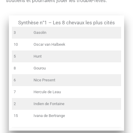
soutiens et pourraient jouer les trouble-fêtes.
Synthèse n°1 – Les 8 chevaux les plus cités
3
Gasolin
10
Oscar van Halbeek
5
Hunt
8
Gourou
6
Nice Present
7
Hercule de Leau
2
Indien de Fontaine
15
Ivana de Bertrange