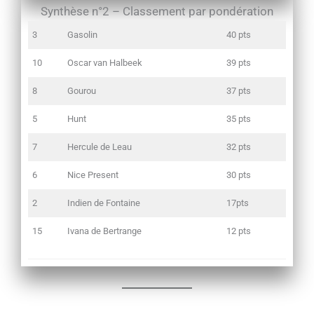
Synthèse n°2 – Classement par pondération
3
Gasolin
40 pts
10
Oscar van Halbeek
39 pts
8
Gourou
37 pts
5
Hunt
35 pts
7
Hercule de Leau
32 pts
6
Nice Present
30 pts
2
Indien de Fontaine
17pts
15
Ivana de Bertrange
12 pts