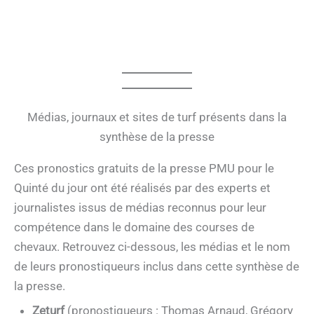
Médias, journaux et sites de turf présents dans la
synthèse de la presse
Ces pronostics gratuits de la presse PMU pour le
Quinté du jour ont été réalisés par des experts et
journalistes issus de médias reconnus pour leur
compétence dans le domaine des courses de
chevaux. Retrouvez ci-dessous, les médias et le nom
de leurs pronostiqueurs inclus dans cette synthèse de
la presse.
Zeturf
(pronostiqueurs : Thomas Arnaud, Grégory