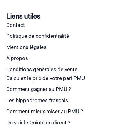
Liens utiles
Contact
Politique de confidentialité
Mentions légales
A propos
Conditions générales de vente
Calculez le prix de votre pari PMU
Comment gagner au PMU ?
Les hippodromes français
Comment mieux miser au PMU ?
Où voir le Quinté en direct ?