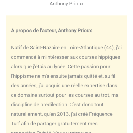
Anthony Prioux
A propos de l’auteur, Anthony Prioux
Natif de Saint-Nazaire en Loire-Atlantique (44), j’ai
commencé à m’intéresser aux courses hippiques
alors que j’étais au lycée. Cette passion pour
l’hippisme ne m’a ensuite jamais quitté et, au fil
des années, j’ai acquis une réelle expertise dans
ce domaine surtout pour les courses au trot, ma
discipline de prédilection. C’est donc tout
naturellement, qu’en 2013, j’ai créé Fréquence
Turf afin de partager gratuitement mes
pronostics Quinté. Vous y retrouvez