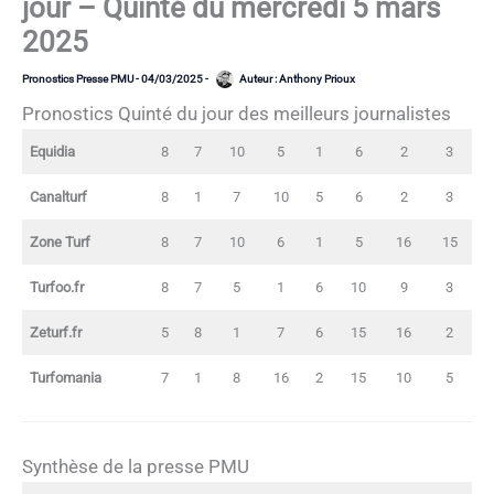
jour – Quinté du mercredi 5 mars
2025
Pronostics Presse PMU
-
04/03/2025
-
Auteur :
Anthony Prioux
Pronostics Quinté du jour des meilleurs journalistes
Equidia
8
7
10
5
1
6
2
3
Canalturf
8
1
7
10
5
6
2
3
Zone Turf
8
7
10
6
1
5
16
15
Turfoo.fr
8
7
5
1
6
10
9
3
Zeturf.fr
5
8
1
7
6
15
16
2
Turfomania
7
1
8
16
2
15
10
5
Synthèse de la presse PMU