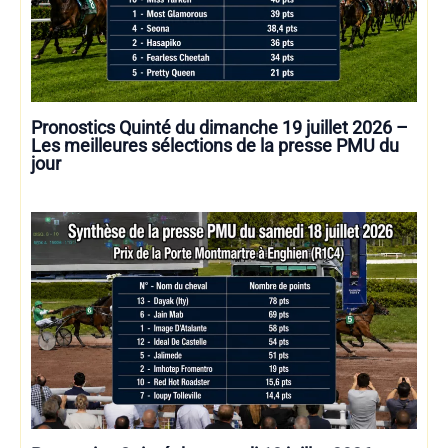
Pronostics Quinté du dimanche 19 juillet 2026 –
Les meilleures sélections de la presse PMU du
jour