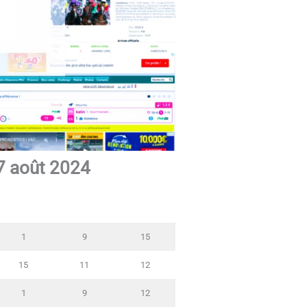
7 août 2024
1
9
15
15
11
12
1
9
12