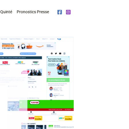
 Quinté
Pronostics Presse