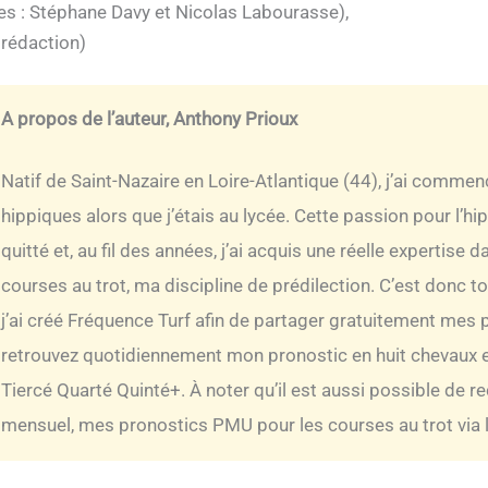
es : Stéphane Davy et Nicolas Labourasse),
 rédaction)
A propos de l’auteur, Anthony Prioux
Natif de Saint-Nazaire en Loire-Atlantique (44), j’ai comme
hippiques alors que j’étais au lycée. Cette passion pour l’h
quitté et, au fil des années, j’ai acquis une réelle expertise
courses au trot, ma discipline de prédilection. C’est donc t
j’ai créé Fréquence Turf afin de partager gratuitement mes 
retrouvez quotidiennement mon pronostic en huit chevaux e
Tiercé Quarté Quinté+. À noter qu’il est aussi possible de r
mensuel, mes pronostics PMU pour les courses au trot via la