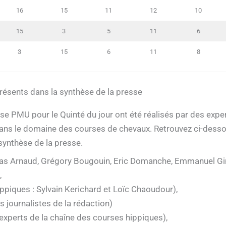
16
15
11
12
10
15
3
5
11
6
3
15
6
11
8
présents dans la synthèse de la presse
se PMU pour le Quinté du jour ont été réalisés par des expe
ns le domaine des courses de chevaux. Retrouvez ci-dessou
synthèse de la presse.
as Arnaud, Grégory Bougouin, Eric Domanche, Emmanuel Gin
,
ppiques : Sylvain Kerichard et Loïc Chaoudour),
 journalistes de la rédaction)
experts de la chaîne des courses hippiques),