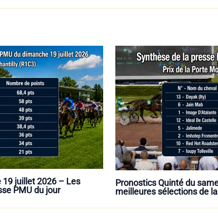
19 juillet 2026 – Les
Pronostics Quinté du samed
esse PMU du jour
meilleures sélections de l