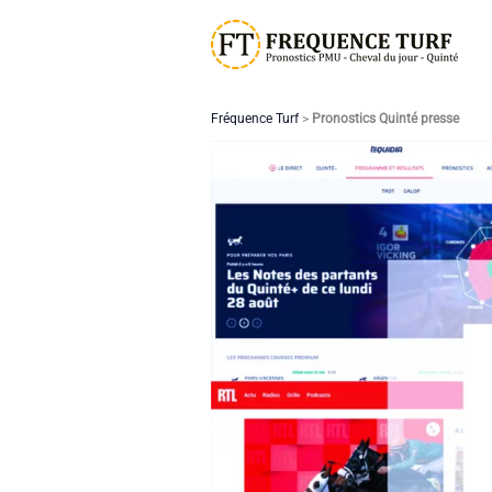
Aller
au
contenu
Fréquence Turf
>
Pronostics Quinté presse