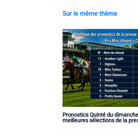
Sur le même thème
Pronostics Quinté du dimanche 
meilleures sélections de la pr