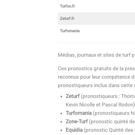
Turfoo.fr
Zeturf.fr
Turfomania
Médias, journaux et sites de turf 
Ces pronostics gratuits de la pres
reconnus pour leur compétence da
pronostiqueurs inclus dans cette 
Zeturf
(pronostiqueurs : Thom
Kevin Nicolle et Pascal Rodon)
Turfomania
(pronostiqueurs hi
Zone-Turf
(pronostic quinté des
Equidia
(pronostic Quinté des 