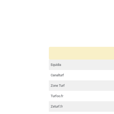
Equidia
Canalturf
Zone Turf
Turfoo.fr
Zeturf.fr