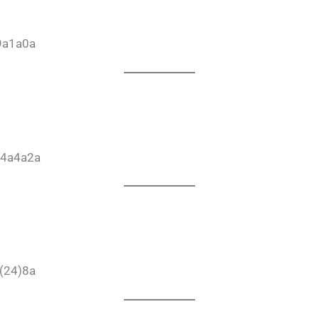
9a1a0a
m4a4a2a
(24)8a