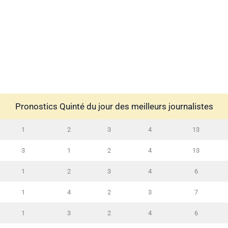
Pronostics Quinté du jour des meilleurs journalistes
1
2
3
4
13
3
1
2
4
13
1
2
3
4
6
1
4
2
3
7
1
3
2
4
6