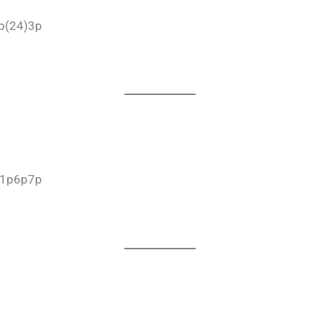
p(24)3p
)1p6p7p