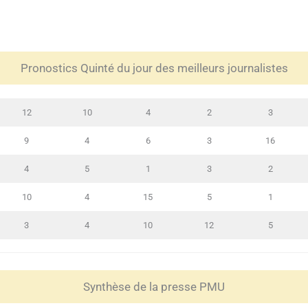
Pronostics Quinté du jour des meilleurs journalistes
12
10
4
2
3
9
4
6
3
16
4
5
1
3
2
10
4
15
5
1
3
4
10
12
5
Synthèse de la presse PMU