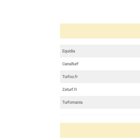
Equidia
Canalturf
Turfoo.fr
Zeturf.fr
Turfomania