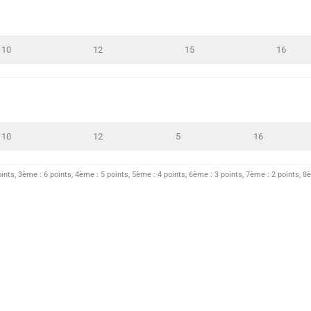
10
12
15
16
10
12
5
16
oints, 3ème : 6 points, 4ème : 5 points, 5ème : 4 points, 6ème : 3 points, 7ème : 2 points, 8è