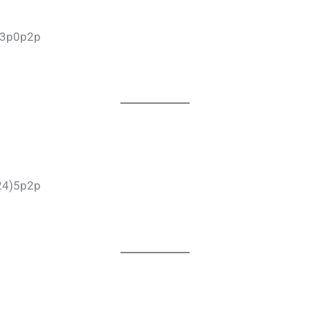
p3p0p2p
24)5p2p