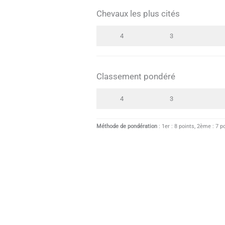
Chevaux les plus cités
4
3
Classement pondéré
4
3
Méthode de pondération
: 1er : 8 points, 2ème : 7 p