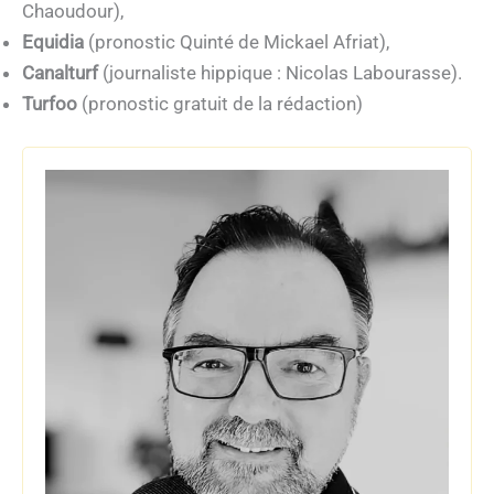
Chaoudour),
Equidia
(pronostic Quinté de Mickael Afriat),
Canalturf
(journaliste hippique : Nicolas Labourasse).
Turfoo
(pronostic gratuit de la rédaction)