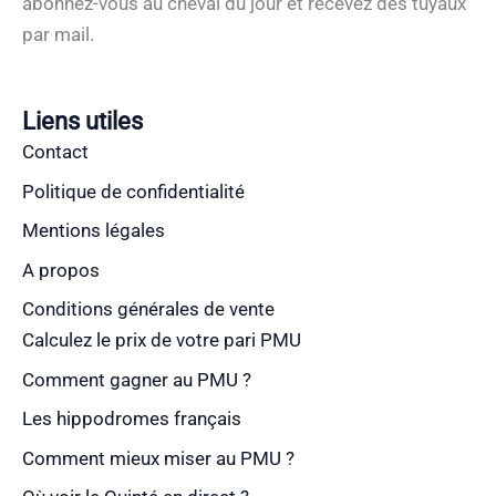
abonnez-vous au cheval du jour et recevez des tuyaux
par mail.
Liens utiles
Contact
Politique de confidentialité
Mentions légales
A propos
Conditions générales de vente
Calculez le prix de votre pari PMU
Comment gagner au PMU ?
Les hippodromes français
Comment mieux miser au PMU ?