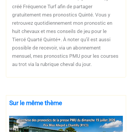
créé Fréquence Turf afin de partager
gratuitement mes pronostics Quinté. Vous y
retrouvez quotidiennement mon pronostic en
huit chevaux et mes conseils de jeu pour le
Tiercé Quarté Quinté+. À noter qu’il est aussi
possible de recevoir, via un abonnement
mensuel, mes pronostics PMU pour les courses
au trot via la rubrique cheval du jour.
Sur le même thème