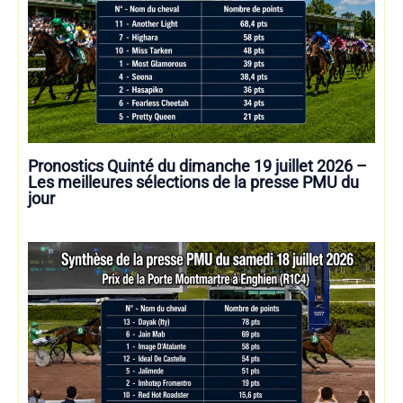
Pronostics Quinté du dimanche 19 juillet 2026 –
Les meilleures sélections de la presse PMU du
jour