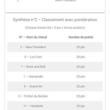
2
New President
Synthèse n°2 – Classement avec pondération
(Chaque cheval cité = 5 pts + bonus position)
N° – Nom du cheval
Nombre de points
2 – New President
29 pts
5 – Lou Fast
29 pts
7 – Rock and Roll
29 pts
1 – Hamandio
23 pts
3 – Grand Art
23 pts
6 – Fiction du Berlais
23 pts
11 – Héraliste
23 pts