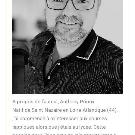
A propos de l’auteur, Anthony Prioux
Natif de Saint-Nazaire en Loire-Atlantique (44),
j’ai commencé à m’intéresser aux courses
hippiques alors que j’étais au lycée. Cette