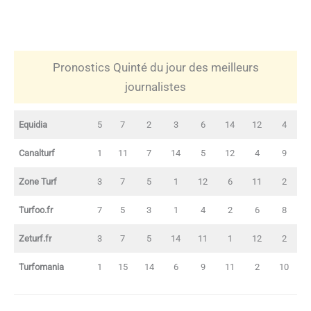
Pronostics Quinté du jour des meilleurs
journalistes
Equidia
5
7
2
3
6
14
12
4
Canalturf
1
11
7
14
5
12
4
9
Zone Turf
3
7
5
1
12
6
11
2
Turfoo.fr
7
5
3
1
4
2
6
8
Zeturf.fr
3
7
5
14
11
1
12
2
Turfomania
1
15
14
6
9
11
2
10