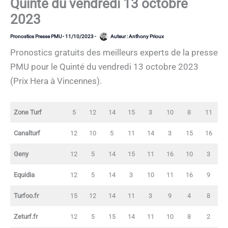
Quinté du vendredi 13 octobre
2023
Pronostics Presse PMU
-
11/10/2023
-
Auteur :
Anthony Prioux
Pronostics gratuits des meilleurs experts de la presse
PMU pour le Quinté du vendredi 13 octobre 2023
(Prix Hera à Vincennes).
Zone Turf
5
12
14
15
3
10
8
11
Canalturf
12
10
5
11
14
3
15
16
Geny
12
5
14
15
11
16
10
3
Equidia
12
5
14
3
10
11
16
9
Turfoo.fr
15
12
14
11
3
9
4
8
Zeturf.fr
12
5
15
14
11
10
8
2