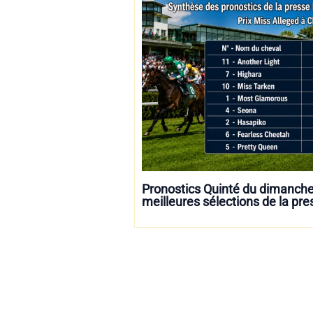
Pronostics Quinté du dimanche 
meilleures sélections de la pr