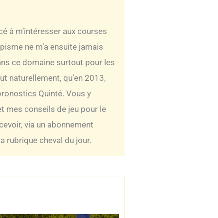
ncé à m’intéresser aux courses
ippisme ne m’a ensuite jamais
 dans ce domaine surtout pour les
out naturellement, qu’en 2013,
pronostics Quinté. Vous y
t mes conseils de jeu pour le
ecevoir, via un abonnement
 rubrique cheval du jour.