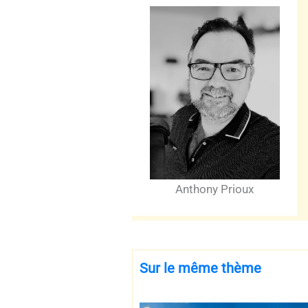
Anthony Prioux
Sur le même thème