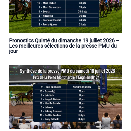
Pronostics Quinté du dimanche 19 juillet 2026 –
Les meilleures sélections de la presse PMU du
jour