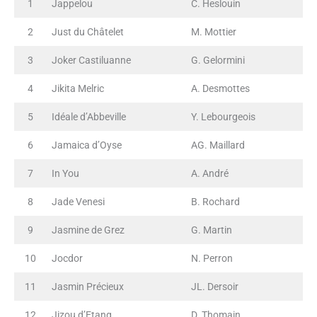
1
Jappelou
C. Heslouin
2
Just du Châtelet
M. Mottier
3
Joker Castiluanne
G. Gelormini
4
Jikita Melric
A. Desmottes
5
Idéale d’Abbeville
Y. Lebourgeois
6
Jamaica d’Oyse
AG. Maillard
7
In You
A. André
8
Jade Venesi
B. Rochard
9
Jasmine de Grez
G. Martin
10
Jocdor
N. Perron
11
Jasmin Précieux
JL. Dersoir
12
Jizou d’Etang
D. Thomain