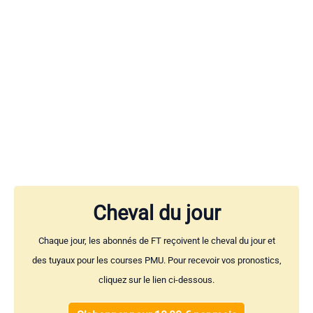
Cheval du jour
Chaque jour, les abonnés de FT reçoivent le cheval du jour et
des tuyaux pour les courses PMU. Pour recevoir vos pronostics,
cliquez sur le lien ci-dessous.