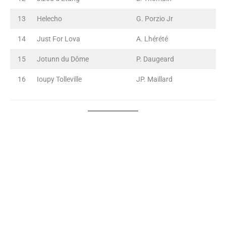
13
Helecho
G. Porzio Jr
14
Just For Lova
A. Lhérété
15
Jotunn du Dôme
P. Daugeard
16
Ioupy Tolleville
JP. Maillard