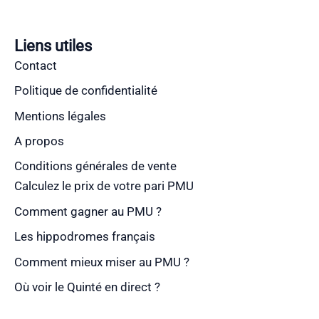
Liens utiles
Contact
Politique de confidentialité
Mentions légales
A propos
Conditions générales de vente
Calculez le prix de votre pari PMU
Comment gagner au PMU ?
Les hippodromes français
Comment mieux miser au PMU ?
Où voir le Quinté en direct ?