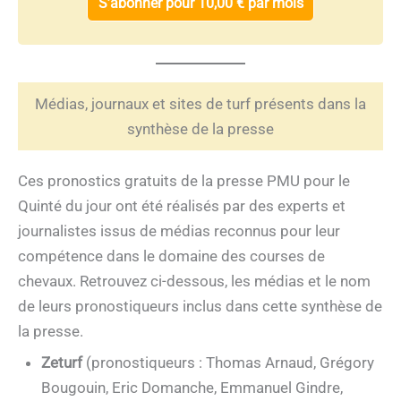
S’abonner pour 10,00 € par mois
Médias, journaux et sites de turf présents dans la
synthèse de la presse
Ces pronostics gratuits de la presse PMU pour le
Quinté du jour ont été réalisés par des experts et
journalistes issus de médias reconnus pour leur
compétence dans le domaine des courses de
chevaux. Retrouvez ci-dessous, les médias et le nom
de leurs pronostiqueurs inclus dans cette synthèse de
la presse.
Zeturf
(pronostiqueurs : Thomas Arnaud, Grégory
Bougouin, Eric Domanche, Emmanuel Gindre,