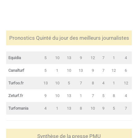
Pronostics Quinté du jour des meilleurs journalistes
Equidia
5
10
13
9
12
7
1
4
Canalturf
5
1
10
13
9
7
12
6
Turfoo.fr
13
10
5
7
8
4
1
12
Zeturf.fr
9
10
13
1
7
5
8
4
Turfomania
4
1
13
8
10
9
5
7
Synthèse de la presse PMU