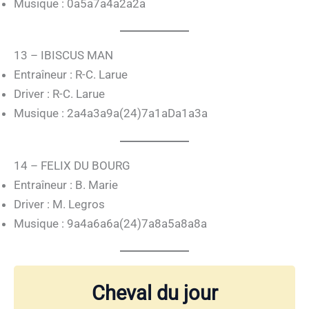
Musique : 0a5a7a4a2a2a
13 – IBISCUS MAN
Entraîneur : R-C. Larue
Driver : R-C. Larue
Musique : 2a4a3a9a(24)7a1aDa1a3a
14 – FELIX DU BOURG
Entraîneur : B. Marie
Driver : M. Legros
Musique : 9a4a6a6a(24)7a8a5a8a8a
Cheval du jour