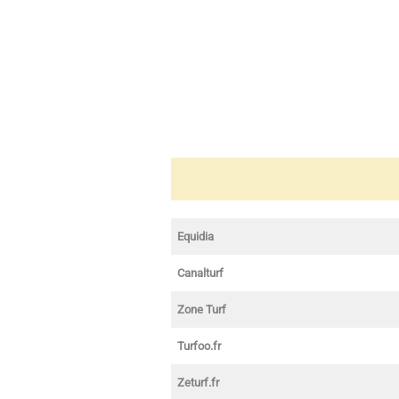
Equidia
Canalturf
Zone Turf
Turfoo.fr
Zeturf.fr