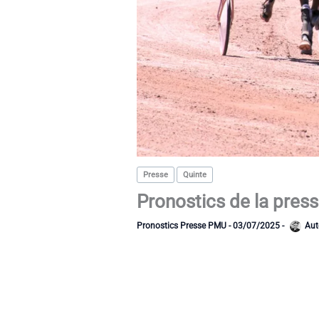
Presse
Quinte
Pronostics de la press
Pronostics Presse PMU
-
03/07/2025
-
Aut