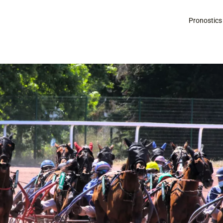
Pronostics