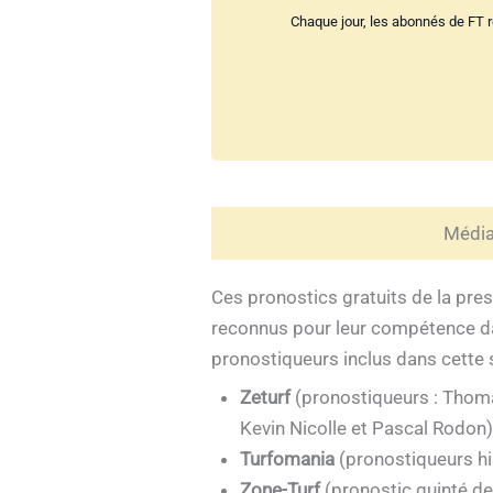
Chaque jour, les abonnés de FT re
Médias
Ces pronostics gratuits de la pres
reconnus pour leur compétence da
pronostiqueurs inclus dans cette 
Zeturf
(pronostiqueurs : Thom
Kevin Nicolle et Pascal Rodon)
Turfomania
(pronostiqueurs hi
Zone-Turf
(pronostic quinté des