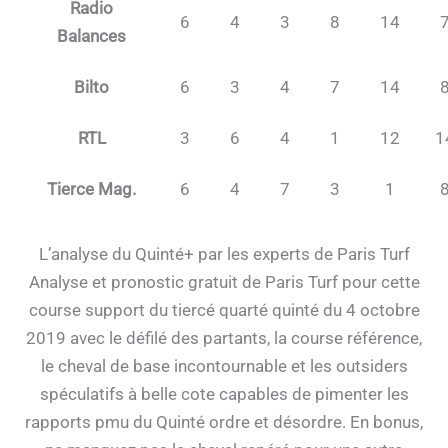
Radio
6
4
3
8
14
Balances
Bilto
6
3
4
7
14
RTL
3
6
4
1
12
1
Tierce Mag.
6
4
7
3
1
L’analyse du Quinté+ par les experts de Paris Turf
Analyse et pronostic gratuit de Paris Turf pour cette
course support du tiercé quarté quinté du 4 octobre
2019 avec le défilé des partants, la course référence,
le cheval de base incontournable et les outsiders
spéculatifs à belle cote capables de pimenter les
rapports pmu du Quinté ordre et désordre. En bonus,