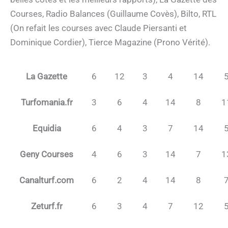
Courses, Radio Balances (Guillaume Covès), Bilto, RTL
(On refait les courses avec Claude Piersanti et
Dominique Cordier), Tierce Magazine (Prono Vérité).
La Gazette
6
12
3
4
14
Turfomania.fr
3
6
4
14
8
1
Equidia
6
4
3
7
14
Geny Courses
4
6
3
14
7
1
Canalturf.com
6
2
4
14
8
Zeturf.fr
6
3
4
7
12