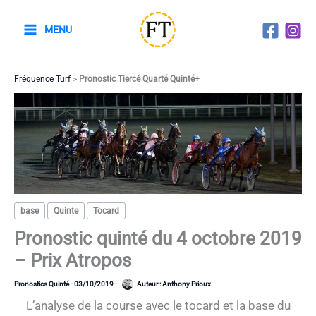
Aller
au
MENU
contenu
Fréquence Turf
>
Pronostic Tiercé Quarté Quinté+
base
Quinte
Tocard
Pronostic quinté du 4 octobre 2019
– Prix Atropos
Pronostics Quinté
-
03/10/2019
-
Auteur :
Anthony Prioux
L’analyse de la course avec le tocard et la base du