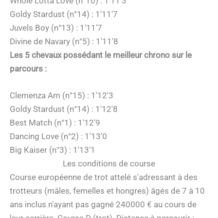
Whole Lotta Love (n°10) : 1'11'3
Goldy Stardust (n°14) : 1'11'7
Juvels Boy (n°13) : 1'11'7
Divine de Navary (n°5) : 1'11'8
Les 5 chevaux possédant le meilleur chrono sur le
parcours :
Clemenza Am (n°15) : 1'12'3
Goldy Stardust (n°14) : 1'12'8
Best Match (n°1) : 1'12'9
Dancing Love (n°2) : 1'13'0
Big Kaiser (n°3) : 1'13'1
Les conditions de course
Course européenne de trot attelé s'adressant à des
trotteurs (mâles, femelles et hongres) âgés de 7 à 10
ans inclus n'ayant pas gagné 240000 € au cours de