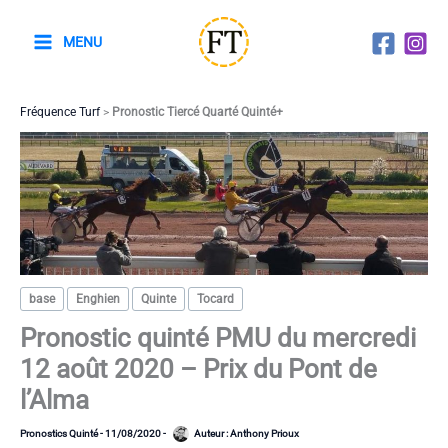
Aller
au
MENU
contenu
Fréquence Turf
>
Pronostic Tiercé Quarté Quinté+
base
Enghien
Quinte
Tocard
Pronostic quinté PMU du mercredi
12 août 2020 – Prix du Pont de
l’Alma
Pronostics Quinté
-
11/08/2020
-
Auteur :
Anthony Prioux