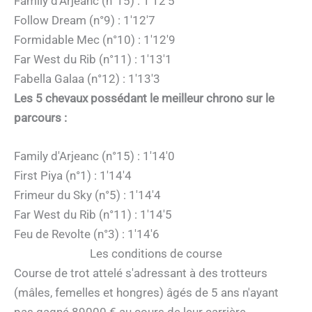
Family d'Arjeanc (n°15) : 1'12'5
Follow Dream (n°9) : 1'12'7
Formidable Mec (n°10) : 1'12'9
Far West du Rib (n°11) : 1'13'1
Fabella Galaa (n°12) : 1'13'3
Les 5 chevaux possédant le meilleur chrono sur le
parcours :
Family d'Arjeanc (n°15) : 1'14'0
First Piya (n°1) : 1'14'4
Frimeur du Sky (n°5) : 1'14'4
Far West du Rib (n°11) : 1'14'5
Feu de Revolte (n°3) : 1'14'6
Les conditions de course
Course de trot attelé s'adressant à des trotteurs
(mâles, femelles et hongres) âgés de 5 ans n'ayant