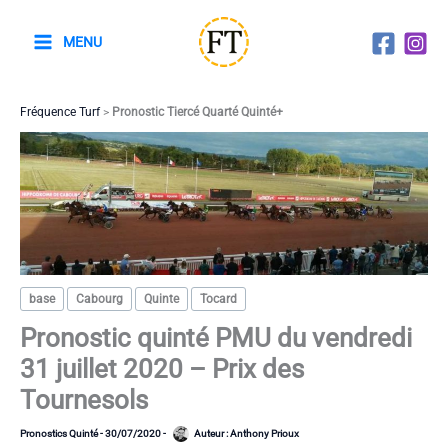
Aller
au
MENU
contenu
Fréquence Turf
>
Pronostic Tiercé Quarté Quinté+
base
Cabourg
Quinte
Tocard
Pronostic quinté PMU du vendredi
31 juillet 2020 – Prix des
Tournesols
Pronostics Quinté
-
30/07/2020
-
Auteur :
Anthony Prioux